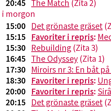
20:45
The Match
(Zita 2)
i morgon
15:00
Det grönaste gräset
(Z
15:15
Favoriter i repris
:
Me
15:30
Rebuilding
(Zita 3)
16:45
The Odyssey
(Zita 1)
17:30
Miroirs nr 3: En båt p
18:30
Favoriter i repris
:
Ung
20:00
Favoriter i repris
:
Sirâ
20:15
Det grönaste gräset
(Z