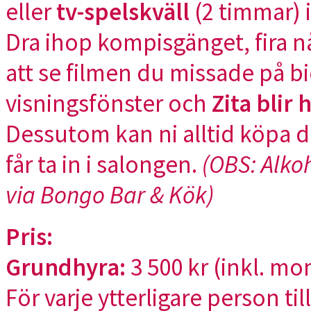
eller
tv-spelskväll
(2 timmar) i
Dra ihop kompisgänget, fira n
att se filmen du missade på bi
visningsfönster och
Zita blir
Dessutom kan ni alltid köpa 
får ta in i salongen.
(OBS: Alkoh
via Bongo Bar & Kök)
Pris:
Grundhyra:
3 500 kr (inkl. mom
För varje ytterligare person t