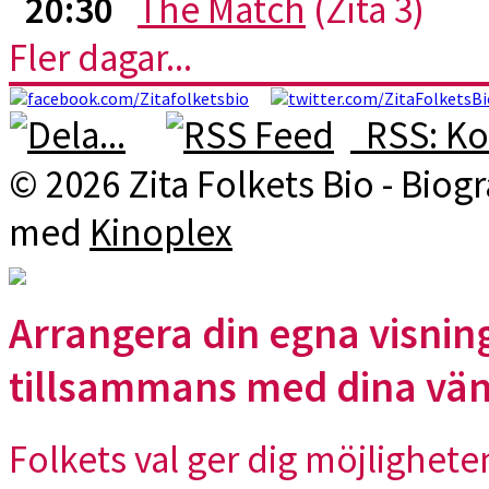
20:30
The Match
(Zita 3)
Fler dagar...
RSS: Ko
© 2026 Zita Folkets Bio - Bio
med
Kinoplex
Arrangera din egna visning
tillsammans med dina vä
Folkets val ger dig möjlighete