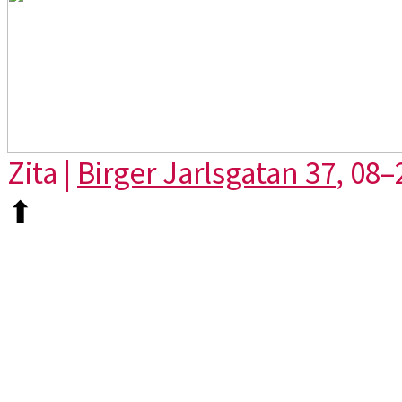
Zita |
Birger Jarlsgatan 37
, 08–
⬆︎