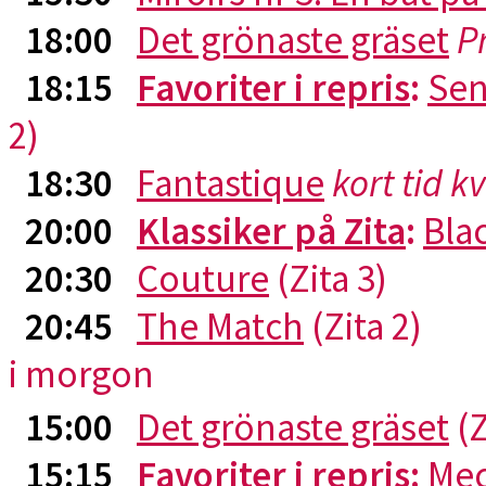
18:00
Det grönaste gräset
P
18:15
Favoriter i repris
:
Sen
2)
18:30
Fantastique
kort tid k
20:00
Klassiker på Zita
:
Blac
20:30
Couture
(Zita 3)
20:45
The Match
(Zita 2)
i morgon
15:00
Det grönaste gräset
(Z
15:15
Favoriter i repris
:
Me