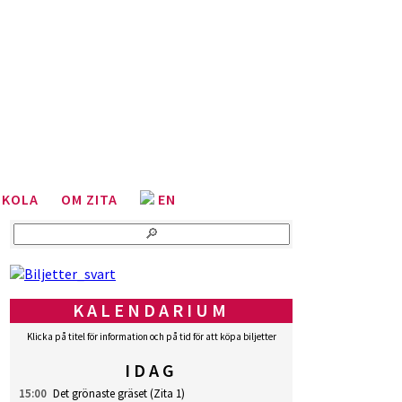
SKOLA
OM ZITA
EN
KALENDARIUM
Klicka på titel för information och på tid för att köpa biljetter
IDAG
15:00
Det grönaste gräset
(Zita 1)