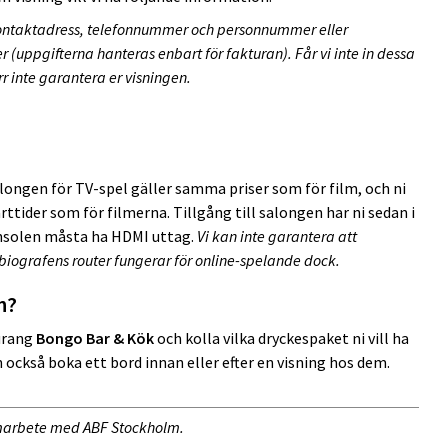
ntaktadress, telefonnummer och personnummer eller
(uppgifterna hanteras enbart för fakturan). Får vi inte in dessa
rr inte garantera er visningen.
longen för TV-spel gäller samma priser som för film, och ni
ttider som för filmerna. Tillgång till salongen har ni sedan i
nsolen måsta ha HDMI uttag.
Vi kan inte garantera att
iografens router fungerar för online-spelande dock.
n?
urang
Bongo Bar & Kök
och kolla vilka dryckespaket ni vill ha
kan också boka ett bord innan eller efter en visning hos dem.
samarbete med ABF Stockholm.