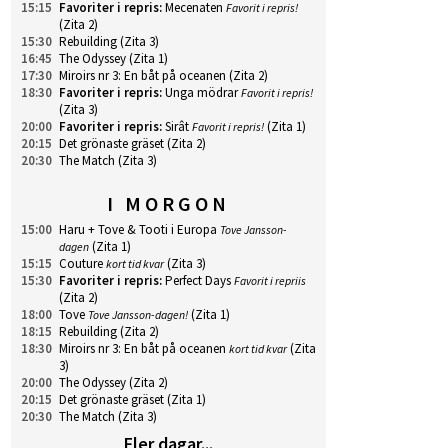
15:15
Favoriter i repris
:
Mecenaten
Favorit i repris!
(Zita 2)
15:30
Rebuilding
(Zita 3)
16:45
The Odyssey
(Zita 1)
17:30
Miroirs nr 3: En båt på oceanen
(Zita 2)
18:30
Favoriter i repris
:
Unga mödrar
Favorit i repris!
(Zita 3)
20:00
Favoriter i repris
:
Sirât
(Zita 1)
Favorit i repris!
20:15
Det grönaste gräset
(Zita 2)
20:30
The Match
(Zita 3)
I MORGON
15:00
Haru + Tove & Tooti i Europa
Tove Jansson-
(Zita 1)
dagen
15:15
Couture
(Zita 3)
kort tid kvar
15:30
Favoriter i repris
:
Perfect Days
Favorit i repriis
(Zita 2)
18:00
Tove
(Zita 1)
Tove Jansson-dagen!
18:15
Rebuilding
(Zita 2)
18:30
Miroirs nr 3: En båt på oceanen
(Zita
kort tid kvar
3)
20:00
The Odyssey
(Zita 2)
20:15
Det grönaste gräset
(Zita 1)
20:30
The Match
(Zita 3)
Fler dagar...