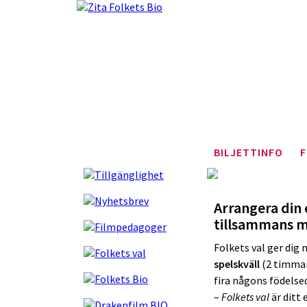
BILJETTINFO
F
Arrangera din 
tillsammans m
Folkets val ger dig 
spelskväll
(2 timmar
fira någons födelsed
–
Folkets val
är ditt