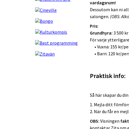
vardagsrum!
Dessutom kan ni all
salongen.
(OBS: Alko
Pris:
Grundhyra:
3 500 kr
För varje ytterliga
• Vuxna: 155 kr/pe
• Barn: 120 kr/per
Praktisk info:
Så här skapar du di
1. Mejla ditt filmf
2. När du får en mej
OBS:
Visningen
fakt
kontaktar Zita om en