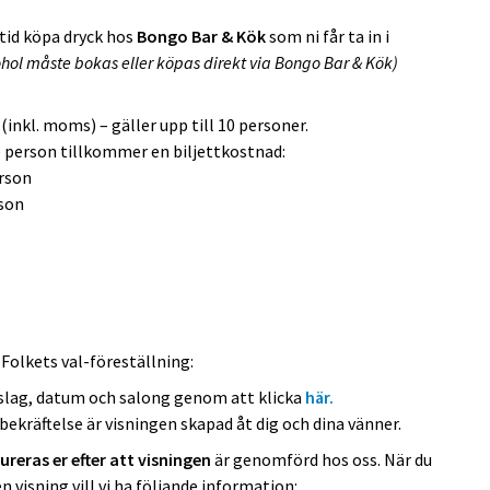
tid köpa dryck hos
Bongo Bar & Kök
som ni får ta in i
hol måste bokas eller köpas direkt via Bongo Bar & Kök)
 (inkl. moms) – gäller upp till 10 personer.
re person tillkommer en biljettkostnad:
rson
son
n
Folkets
val-föreställning:
örslag, datum och salong genom att klicka
här.
lbekräftelse är visningen skapad åt dig och dina vänner.
ureras er efter att visningen
är genomförd hos oss. När du
 visning vill vi ha följande information: