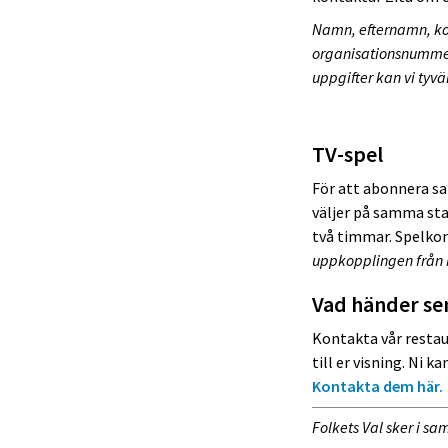
Namn, efternamn, ko
organisationsnummer 
uppgifter kan vi tyvä
TV-spel
För att abonnera sa
väljer på samma star
två timmar. Spelko
uppkopplingen från b
Vad händer se
Kontakta vår resta
till er visning. Ni 
Kontakta dem här.
Folkets Val sker i 