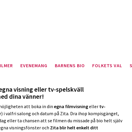
ILMER
EVENEMANG
BARNENS BIO
FOLKETS VAL
egna visning eller tv-spelskväll
ed dina vänner!
möjligheten att boka in din
egna filmvisning
eller
tv-
) i valfri salong och datum på Zita. Dra ihop kompisgänget,
ag eller ta chansen att se filmen du missade på bio helt själv
 egna visningsfönster och
Zita blir helt enkelt ditt