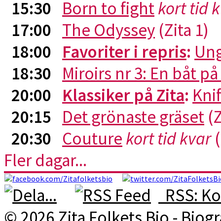
15:30
Born to fight
kort tid 
17:00
The Odyssey
(Zita 1)
18:00
Favoriter i repris
:
Ung
18:30
Miroirs nr 3: En båt p
20:00
Klassiker på Zita
:
Kni
20:15
Det grönaste gräset
(Z
20:30
Couture
kort tid kvar
(
Fler dagar...
RSS: Ko
© 2026 Zita Folkets Bio - Bio