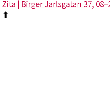
Zita |
Birger Jarlsgatan 37
, 08–
⬆︎