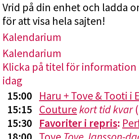
Vrid på din enhet och ladda 
för att visa hela sajten!
Kalendarium
Kalendarium
Klicka på titel för information 
idag
15:00
Haru + Tove & Tooti i
15:15
Couture
kort tid kvar
(
15:30
Favoriter i repris
:
Per
18:00
Tove
Tove Jansson-da