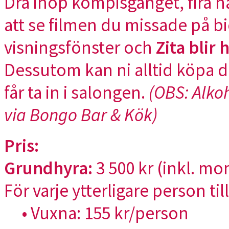
Dra ihop kompisgänget, fira n
att se filmen du missade på bi
visningsfönster och
Zita blir
Dessutom kan ni alltid köpa 
får ta in i salongen.
(OBS: Alkoh
via Bongo Bar & Kök)
Pris:
Grundhyra:
3 500 kr (inkl. mom
För varje ytterligare person t
• Vuxna: 155 kr/person