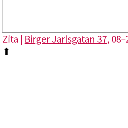
Zita |
Birger Jarlsgatan 37
, 08–
⬆︎