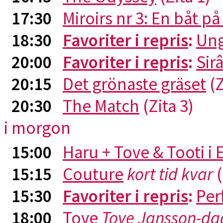
17:30
Miroirs nr 3: En båt p
18:30
Favoriter i repris
:
Ung
20:00
Favoriter i repris
:
Sirâ
20:15
Det grönaste gräset
(Z
20:30
The Match
(Zita 3)
i morgon
15:00
Haru + Tove & Tooti i
15:15
Couture
kort tid kvar
(
15:30
Favoriter i repris
:
Per
18:00
Tove
Tove Jansson-da