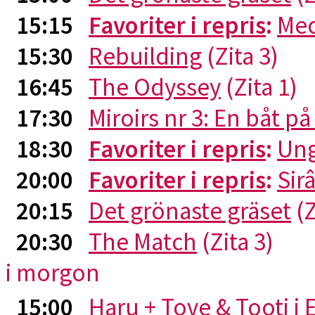
15:15
Favoriter i repris
:
Me
15:30
Rebuilding
(Zita 3)
16:45
The Odyssey
(Zita 1)
17:30
Miroirs nr 3: En båt p
18:30
Favoriter i repris
:
Ung
20:00
Favoriter i repris
:
Sirâ
20:15
Det grönaste gräset
(Z
20:30
The Match
(Zita 3)
i morgon
15:00
Haru + Tove & Tooti i