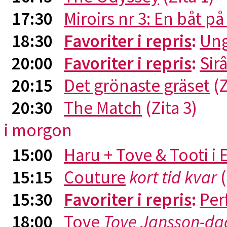
17:30
Miroirs nr 3: En båt p
18:30
Favoriter i repris
:
Ung
20:00
Favoriter i repris
:
Sirâ
20:15
Det grönaste gräset
(Z
20:30
The Match
(Zita 3)
i morgon
15:00
Haru + Tove & Tooti i
15:15
Couture
kort tid kvar
(
15:30
Favoriter i repris
:
Per
18:00
Tove
Tove Jansson-da