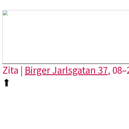
Zita |
Birger Jarlsgatan 37
, 08–
⬆︎