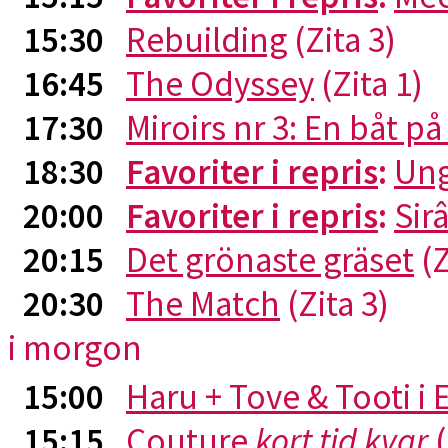
15:30
Rebuilding
(Zita 3)
16:45
The Odyssey
(Zita 1)
17:30
Miroirs nr 3: En båt p
18:30
Favoriter i repris
:
Ung
20:00
Favoriter i repris
:
Sirâ
20:15
Det grönaste gräset
(Z
20:30
The Match
(Zita 3)
i morgon
15:00
Haru + Tove & Tooti i
15:15
Couture
kort tid kvar
(