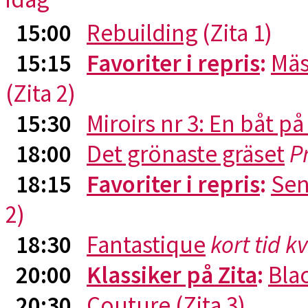
15:00
Rebuilding
(Zita 1)
15:15
Favoriter i repris
:
Mäs
(Zita 2)
15:30
Miroirs nr 3: En båt p
18:00
Det grönaste gräset
P
18:15
Favoriter i repris
:
Sen
2)
18:30
Fantastique
kort tid k
20:00
Klassiker på Zita
:
Blac
20:30
Couture
(Zita 3)