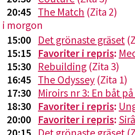
20:45
The Match
(Zita 2)
i morgon
15:00
Det grönaste gräset
(Z
15:15
Favoriter i repris
:
Me
15:30
Rebuilding
(Zita 3)
16:45
The Odyssey
(Zita 1)
17:30
Miroirs nr 3: En båt p
18:30
Favoriter i repris
:
Ung
20:00
Favoriter i repris
:
Sirâ
20:15
Det grönaste gräset
(Z