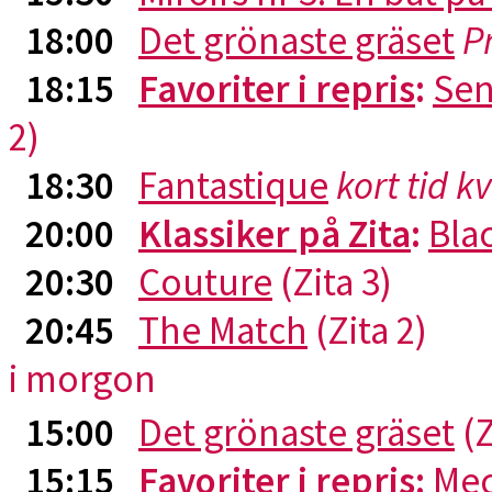
18:00
Det grönaste gräset
P
18:15
Favoriter i repris
:
Sen
2)
18:30
Fantastique
kort tid k
20:00
Klassiker på Zita
:
Blac
20:30
Couture
(Zita 3)
20:45
The Match
(Zita 2)
i morgon
15:00
Det grönaste gräset
(Z
15:15
Favoriter i repris
:
Me