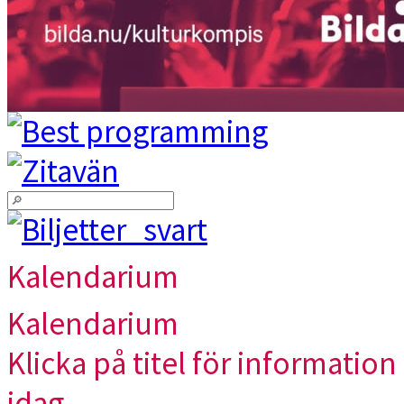
Kalendarium
Kalendarium
Klicka på titel för information 
idag