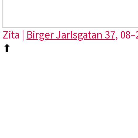
Zita |
Birger Jarlsgatan 37
, 08–
⬆︎