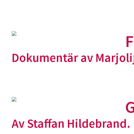
F
Dokumentär av Marjolij
G
Av Staffan Hildebrand.