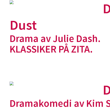
D
Dust
Drama av Julie Dash.
KLASSIKER PÅ ZITA.
D
Dramakomedi av Kim 