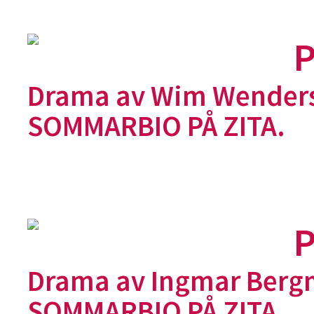
P
Drama av Wim Wender
SOMMARBIO PÅ ZITA.
P
Drama av Ingmar Berg
SOMMARBIO PÅ ZITA.