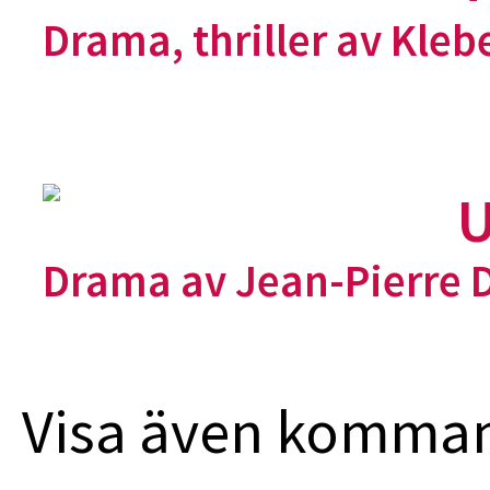
Drama, thriller av Kle
U
Drama av Jean-Pierre 
Visa även kommand