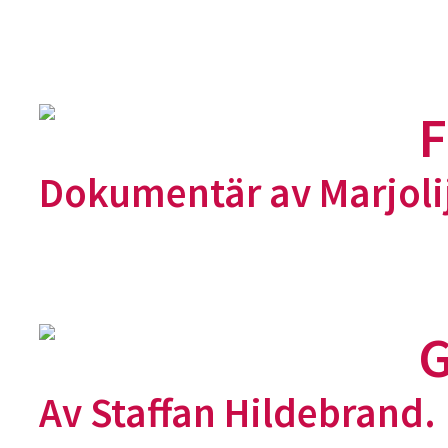
F
Dokumentär av Marjolij
G
Av Staffan Hildebrand.