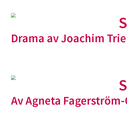
S
Drama av Joachim Trie
Av Agneta Fagerström-