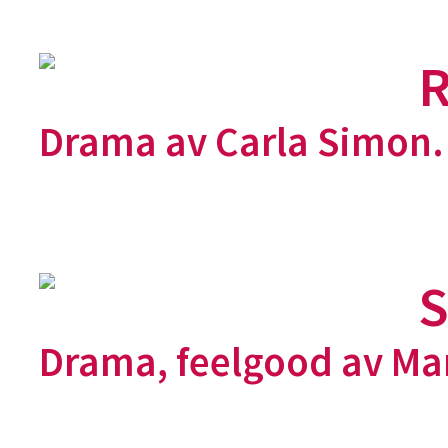
R
Drama av Carla Simon.
S
Drama, feelgood av Mar