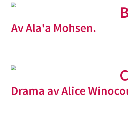
B
Av Ala'a Mohsen.
C
Drama av Alice Winocou