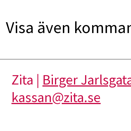
Visa även kommand
Zita |
Birger Jarlsgat
kassan@zita.se