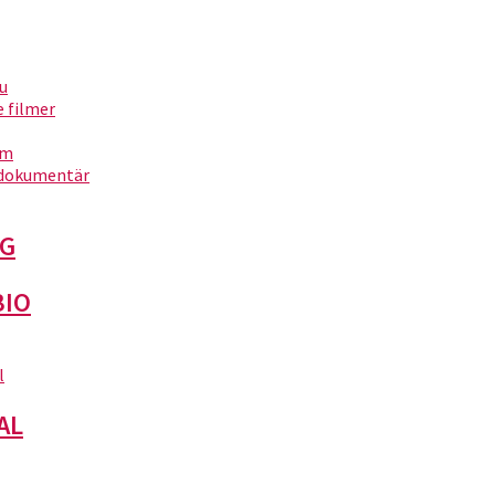
ita 2)
nu
filmer
um
dokumentär
G
BIO
l
AL