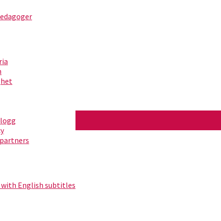
pedagoger
ria
m
ghet
blogg
cy
partners
ita 2)
 with English subtitles