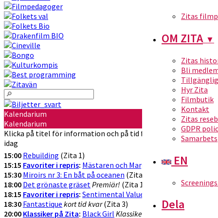
Zitas film
OM ZITA
▼
Zitas histo
Bli medle
Tillgängli
Hyr Zita
Filmbutik
Kontakt
Kalendarium
Zitas rese
Kalendarium
GDPR poli
Klicka på titel för information och på tid för att köpa biljetter
Samarbets
idag
15:00
Rebuilding
(Zita 1)
EN
15:15
Favoriter i repris
:
Mästaren och Margarita
Favorit i repris!
(Z
15:30
Miroirs nr 3: En båt på oceanen
(Zita 3)
Screenings
18:00
Det grönaste gräset
Premiär!
(Zita 1)
18:15
Favoriter i repris
:
Sentimental Value
Favorit i repris
(Zita 2)
Dela
18:30
Fantastique
kort tid kvar
(Zita 3)
20:00
Klassiker på Zita
:
Black Girl
Klassikervisning!
(Zita 1)