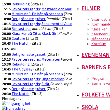
15:00
Rebuilding
(Zita 1)
FILMER
15:15
Favoriter i repris
:
Mästaren och Margarita
Favorit i repris!
(Z
15:30
Miroirs nr 3: En båt på oceanen
(Zita 3)
18:00
Det grönaste gräset
Premiär!
(Zita 1)
Visas just 
18:15
Favoriter i repris
:
Sentimental Value
Favorit i repris
(Zita 2)
Kommande 
18:30
Fantastique
kort tid kvar
(Zita 3)
Klassiker
20:00
Klassiker på Zita
:
Black Girl
Klassikervisning!
(Zita 1)
Kalendari
20:30
Couture
(Zita 3)
Månadens 
20:45
The Match
(Zita 2)
Kortfilm
i morgon
EVENEMAN
15:00
Det grönaste gräset
(Zita 1)
15:15
Favoriter i repris
:
Mecenaten
Favorit i repris!
(Zita 2)
15:30
Rebuilding
(Zita 3)
BARNENS 
16:45
The Odyssey
(Zita 1)
17:30
Miroirs nr 3: En båt på oceanen
(Zita 2)
Program
18:30
Favoriter i repris
:
Unga mödrar
Favorit i repris!
(Zita 3)
Barnens va
20:00
Favoriter i repris
:
Sirât
Favorit i repris!
(Zita 1)
20:15
Det grönaste gräset
(Zita 2)
FOLKETS V
20:30
The Match
(Zita 3)
Fler dagar...
SKOLA