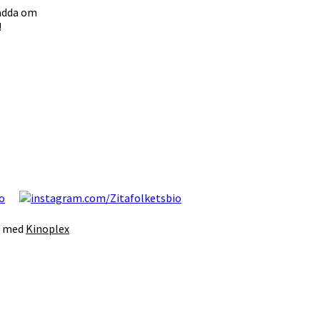
ladda om
!
s med
Kinoplex