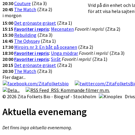
20:30
Couture
(Zita 3)
Vrid på din enhet och 
20:45
The Match
(Zita 2)
för att visa hela sajten
i morgon
15:00
Det grönaste gräset
(Zita 1)
15:15
Favoriter i repris
:
Mecenaten
Favorit i repris!
(Zita 2)
15:30
Rebuilding
(Zita 3)
16:45
The Odyssey
(Zita 1)
17:30
Miroirs nr 3: En båt på oceanen
(Zita 2)
18:30
Favoriter i repris
:
Unga mödrar
Favorit i repris!
(Zita 3)
20:00
Favoriter i repris
:
Sirât
Favorit i repris!
(Zita 1)
20:15
Det grönaste gräset
(Zita 2)
20:30
The Match
(Zita 3)
Fler dagar...
RSS: Kommande filmer m.m.
© 2026 Zita Folkets Bio - Biograf - Stockholm
Driv
Aktuella evenemang
Det finns inga aktuella evenemang.