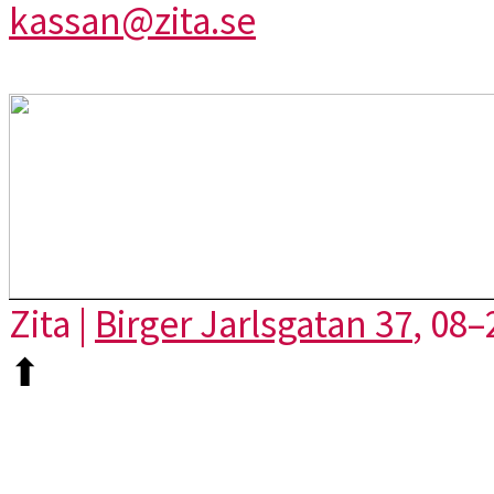
kassan@zita.se
Zita |
Birger Jarlsgatan 37
, 08–
⬆︎