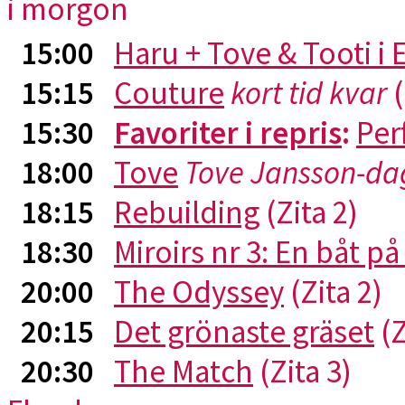
i morgon
15:00
Haru + Tove & Tooti i
15:15
Couture
kort tid kvar
(
15:30
Favoriter i repris
:
Per
18:00
Tove
Tove Jansson-da
18:15
Rebuilding
(Zita 2)
18:30
Miroirs nr 3: En båt p
20:00
The Odyssey
(Zita 2)
20:15
Det grönaste gräset
(Z
20:30
The Match
(Zita 3)