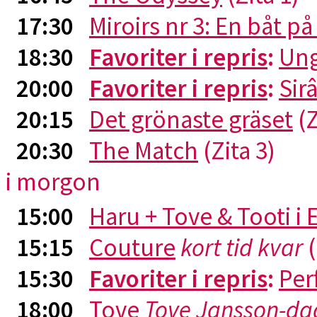
17:30
Miroirs nr 3: En båt p
18:30
Favoriter i repris
:
Ung
20:00
Favoriter i repris
:
Sirâ
20:15
Det grönaste gräset
(Z
20:30
The Match
(Zita 3)
i morgon
15:00
Haru + Tove & Tooti i
15:15
Couture
kort tid kvar
(
15:30
Favoriter i repris
:
Per
18:00
Tove
Tove Jansson-da