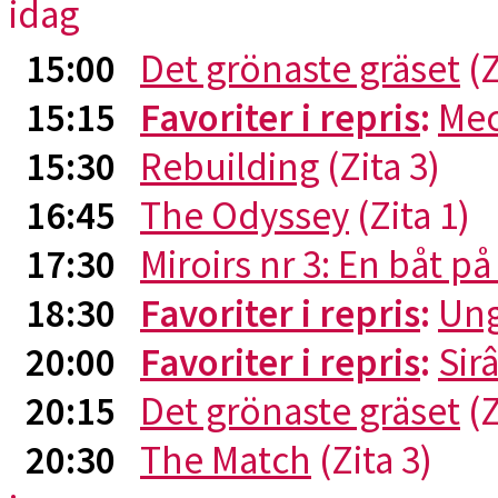
idag
15:00
Det grönaste gräset
(Z
15:15
Favoriter i repris
:
Me
15:30
Rebuilding
(Zita 3)
16:45
The Odyssey
(Zita 1)
17:30
Miroirs nr 3: En båt p
18:30
Favoriter i repris
:
Ung
20:00
Favoriter i repris
:
Sirâ
20:15
Det grönaste gräset
(Z
20:30
The Match
(Zita 3)