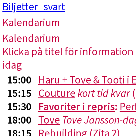
Kalendarium
Kalendarium
Klicka på titel för information 
idag
15:00
Haru + Tove & Tooti i
15:15
Couture
kort tid kvar
(
15:30
Favoriter i repris
:
Per
18:00
Tove
Tove Jansson-da
18:15
Rebuilding
(Zita 2)