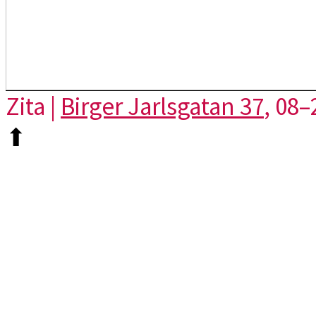
Zita |
Birger Jarlsgatan 37
, 08–
⬆︎