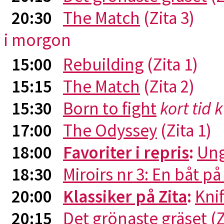
20:30
The Match
(Zita 3)
i morgon
15:00
Rebuilding
(Zita 1)
15:15
The Match
(Zita 2)
15:30
Born to fight
kort tid 
17:00
The Odyssey
(Zita 1)
18:00
Favoriter i repris
:
Ung
18:30
Miroirs nr 3: En båt p
20:00
Klassiker på Zita
:
Kni
20:15
Det grönaste gräset
(Z