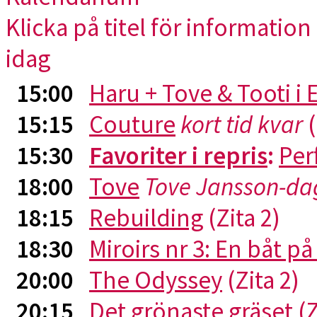
Klicka på titel för information 
idag
15:00
Haru + Tove & Tooti i
15:15
Couture
kort tid kvar
(
15:30
Favoriter i repris
:
Per
18:00
Tove
Tove Jansson-da
18:15
Rebuilding
(Zita 2)
18:30
Miroirs nr 3: En båt p
20:00
The Odyssey
(Zita 2)
20:15
Det grönaste gräset
(Z