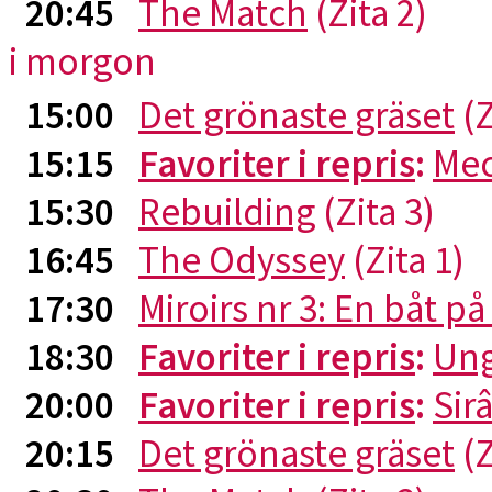
20:45
The Match
(Zita 2)
i morgon
15:00
Det grönaste gräset
(Z
15:15
Favoriter i repris
:
Me
15:30
Rebuilding
(Zita 3)
16:45
The Odyssey
(Zita 1)
17:30
Miroirs nr 3: En båt p
18:30
Favoriter i repris
:
Ung
20:00
Favoriter i repris
:
Sirâ
20:15
Det grönaste gräset
(Z