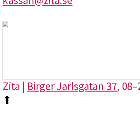
kassan@zita.se
Zita |
Birger Jarlsgatan 37
, 08–
⬆︎