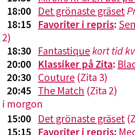
18:00
Det grönaste gräset
P
18:15
Favoriter i repris
:
Sen
2)
18:30
Fantastique
kort tid k
20:00
Klassiker på Zita
:
Blac
20:30
Couture
(Zita 3)
20:45
The Match
(Zita 2)
i morgon
15:00
Det grönaste gräset
(Z
15:15
Favoriter i repris
:
Me