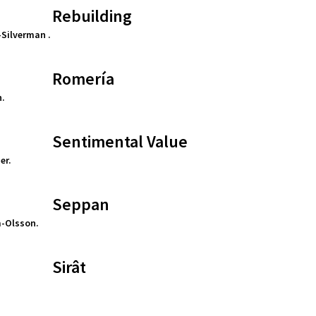
Rebuilding
Silverman .
Romería
n.
Sentimental Value
er.
Seppan
m-Olsson.
Sirât