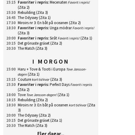
15:15
Favoriter i repris
:
Mecenaten
Favorit i repris!
(Zita 2)
15:30
Rebuilding
(Zita 3)
16:45
The Odyssey
(Zita 1)
17:30
Miroirs nr 3: En båt på oceanen
(Zita 2)
18:30
Favoriter i repris
:
Unga mödrar
Favorit i repris!
(Zita 3)
20:00
Favoriter i repris
:
Sirât
(Zita 1)
Favorit i repris!
20:15
Det grönaste gräset
(Zita 2)
20:30
The Match
(Zita 3)
I MORGON
15:00
Haru + Tove & Tooti i Europa
Tove Jansson-
(Zita 1)
dagen
15:15
Couture
(Zita 3)
kort tid kvar
15:30
Favoriter i repris
:
Perfect Days
Favorit i repriis
(Zita 2)
18:00
Tove
(Zita 1)
Tove Jansson-dagen!
18:15
Rebuilding
(Zita 2)
18:30
Miroirs nr 3: En båt på oceanen
(Zita
kort tid kvar
3)
20:00
The Odyssey
(Zita 2)
20:15
Det grönaste gräset
(Zita 1)
20:30
The Match
(Zita 3)
Fler dagar...