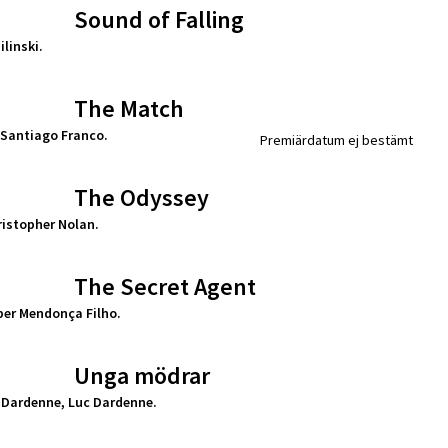
Sound of Falling
linski.
The Match
 Santiago Franco.
Premiärdatum ej bestämt
The Odyssey
ristopher Nolan.
The Secret Agent
eber Mendonça Filho.
Unga mödrar
 Dardenne, Luc Dardenne.