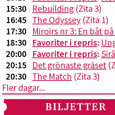
15:30
Rebuilding
(Zita 3)
16:45
The Odyssey
(Zita 1)
17:30
Miroirs nr 3: En båt p
18:30
Favoriter i repris
:
Ung
20:00
Favoriter i repris
:
Sirâ
20:15
Det grönaste gräset
(Z
20:30
The Match
(Zita 3)
Fler dagar...