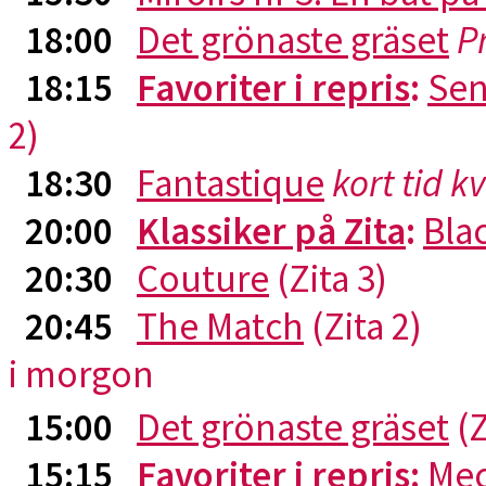
18:00
Det grönaste gräset
P
18:15
Favoriter i repris
:
Sen
2)
18:30
Fantastique
kort tid k
20:00
Klassiker på Zita
:
Blac
20:30
Couture
(Zita 3)
20:45
The Match
(Zita 2)
i morgon
15:00
Det grönaste gräset
(Z
15:15
Favoriter i repris
:
Me