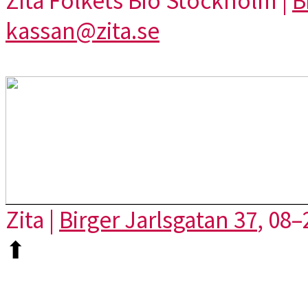
Zita Folkets Bio Stockholm |
B
kassan@zita.se
Zita |
Birger Jarlsgatan 37
, 08–
⬆︎