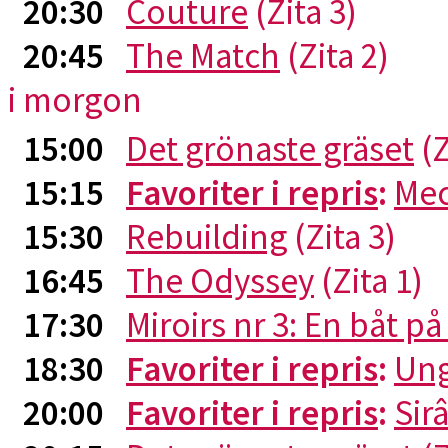
20:30
Couture
(Zita 3)
20:45
The Match
(Zita 2)
i morgon
15:00
Det grönaste gräset
(Z
15:15
Favoriter i repris
:
Me
15:30
Rebuilding
(Zita 3)
16:45
The Odyssey
(Zita 1)
17:30
Miroirs nr 3: En båt p
18:30
Favoriter i repris
:
Ung
20:00
Favoriter i repris
:
Sirâ