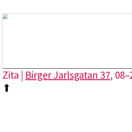
Zita |
Birger Jarlsgatan 37
, 08–
⬆︎