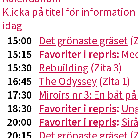
Klicka på titel för information 
idag
15:00
Det grönaste gräset
(Z
15:15
Favoriter i repris
:
Me
15:30
Rebuilding
(Zita 3)
16:45
The Odyssey
(Zita 1)
17:30
Miroirs nr 3: En båt p
18:30
Favoriter i repris
:
Ung
20:00
Favoriter i repris
:
Sirâ
20:15
Det grönaste gräset
(Z