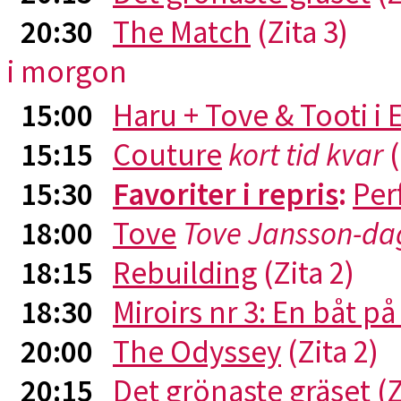
20:30
The Match
(Zita 3)
i morgon
15:00
Haru + Tove & Tooti i
15:15
Couture
kort tid kvar
(
15:30
Favoriter i repris
:
Per
18:00
Tove
Tove Jansson-da
18:15
Rebuilding
(Zita 2)
18:30
Miroirs nr 3: En båt p
20:00
The Odyssey
(Zita 2)
20:15
Det grönaste gräset
(Z