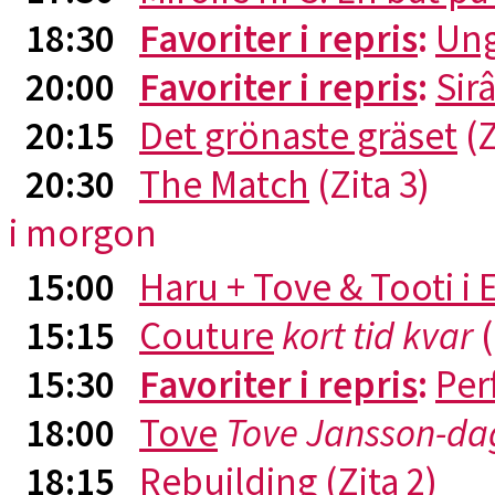
18:30
Favoriter i repris
:
Ung
20:00
Favoriter i repris
:
Sirâ
20:15
Det grönaste gräset
(Z
20:30
The Match
(Zita 3)
i morgon
15:00
Haru + Tove & Tooti i
15:15
Couture
kort tid kvar
(
15:30
Favoriter i repris
:
Per
18:00
Tove
Tove Jansson-da
18:15
Rebuilding
(Zita 2)