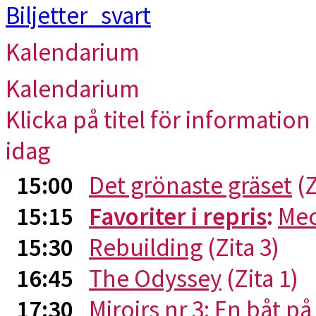
Kalendarium
Kalendarium
Klicka på titel för information 
idag
15:00
Det grönaste gräset
(Z
15:15
Favoriter i repris
:
Me
15:30
Rebuilding
(Zita 3)
16:45
The Odyssey
(Zita 1)
17:30
Miroirs nr 3: En båt p