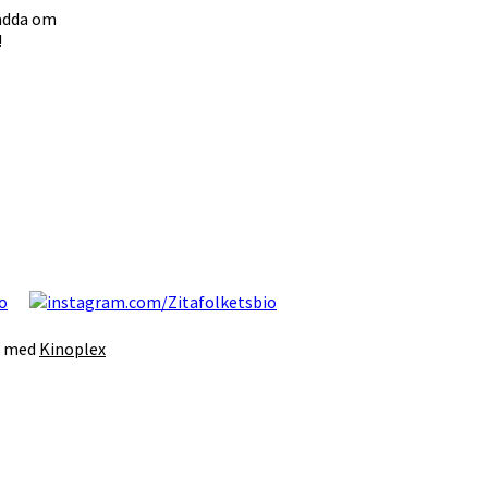
ladda om
!
s med
Kinoplex