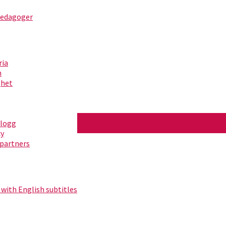
pedagoger
ria
m
ghet
blogg
cy
partners
ita 2)
 with English subtitles