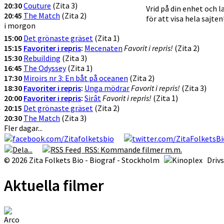
20:30
Couture
(Zita 3)
Vrid på din enhet och 
20:45
The Match
(Zita 2)
för att visa hela sajten
i morgon
15:00
Det grönaste gräset
(Zita 1)
15:15
Favoriter i repris
:
Mecenaten
Favorit i repris!
(Zita 2)
15:30
Rebuilding
(Zita 3)
16:45
The Odyssey
(Zita 1)
17:30
Miroirs nr 3: En båt på oceanen
(Zita 2)
18:30
Favoriter i repris
:
Unga mödrar
Favorit i repris!
(Zita 3)
20:00
Favoriter i repris
:
Sirât
Favorit i repris!
(Zita 1)
20:15
Det grönaste gräset
(Zita 2)
20:30
The Match
(Zita 3)
Fler dagar...
RSS: Kommande filmer m.m.
© 2026 Zita Folkets Bio - Biograf - Stockholm
Driv
Aktuella filmer
Arco