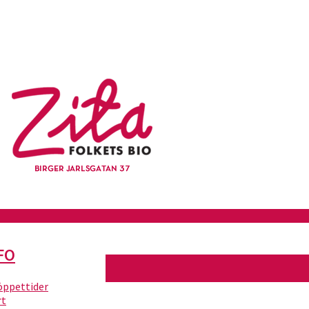
FO
 öppettider
rt