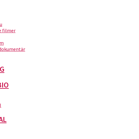
ita 2)
nu
filmer
um
dokumentär
G
BIO
l
AL