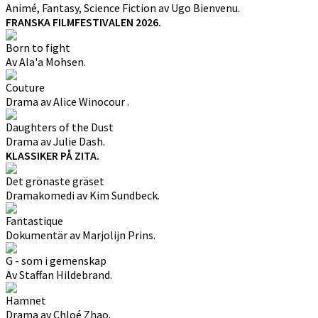
Animé, Fantasy, Science Fiction av Ugo Bienvenu.
FRANSKA FILMFESTIVALEN 2026.
Born to fight
Av Ala'a Mohsen.
Couture
Drama av Alice Winocour .
Daughters of the Dust
Drama av Julie Dash.
KLASSIKER PÅ ZITA.
Det grönaste gräset
Dramakomedi av Kim Sundbeck.
Fantastique
Dokumentär av Marjolijn Prins.
G - som i gemenskap
Av Staffan Hildebrand.
Hamnet
Drama av Chloé Zhao.