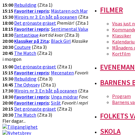
15:00
Rebuilding
(Zita 1)
FILMER
15:15
Favoriter i repris
:
Mästaren och Margarita
Favorit i repris!
(Z
15:30
Miroirs nr 3: En båt på oceanen
(Zita 3)
18:00
Det grönaste gräset
Premiär!
(Zita 1)
Visas just 
18:15
Favoriter i repris
:
Sentimental Value
Favorit i repris
(Zita 2)
Kommande 
18:30
Fantastique
kort tid kvar
(Zita 3)
Klassiker
20:00
Klassiker på Zita
:
Black Girl
Klassikervisning!
(Zita 1)
Kalendari
20:30
Couture
(Zita 3)
Månadens 
20:45
The Match
(Zita 2)
Kortfilm
i morgon
EVENEMAN
15:00
Det grönaste gräset
(Zita 1)
15:15
Favoriter i repris
:
Mecenaten
Favorit i repris!
(Zita 2)
15:30
Rebuilding
(Zita 3)
BARNENS 
16:45
The Odyssey
(Zita 1)
17:30
Miroirs nr 3: En båt på oceanen
(Zita 2)
Program
18:30
Favoriter i repris
:
Unga mödrar
Favorit i repris!
(Zita 3)
Barnens va
20:00
Favoriter i repris
:
Sirât
Favorit i repris!
(Zita 1)
20:15
Det grönaste gräset
(Zita 2)
FOLKETS V
20:30
The Match
(Zita 3)
Fler dagar...
SKOLA