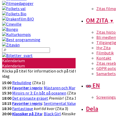
Zitas film
OM ZITA
▼
Zitas histo
Bli medle
Tillgängli
Hyr Zita
Filmbutik
Kontakt
Kalendarium
Zitas rese
Kalendarium
GDPR poli
Klicka på titel för information och på tid för att köpa biljetter
Samarbets
idag
15:00
Rebuilding
(Zita 1)
EN
15:15
Favoriter i repris
:
Mästaren och Margarita
Favorit i repris!
(Z
15:30
Miroirs nr 3: En båt på oceanen
(Zita 3)
Screenings
18:00
Det grönaste gräset
Premiär!
(Zita 1)
18:15
Favoriter i repris
:
Sentimental Value
Favorit i repris
(Zita 2)
Dela
18:30
Fantastique
kort tid kvar
(Zita 3)
20:00
Klassiker på Zita
:
Black Girl
Klassikervisning!
(Zita 1)