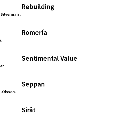
Rebuilding
Silverman .
Romería
n.
Sentimental Value
er.
Seppan
m-Olsson.
Sirât