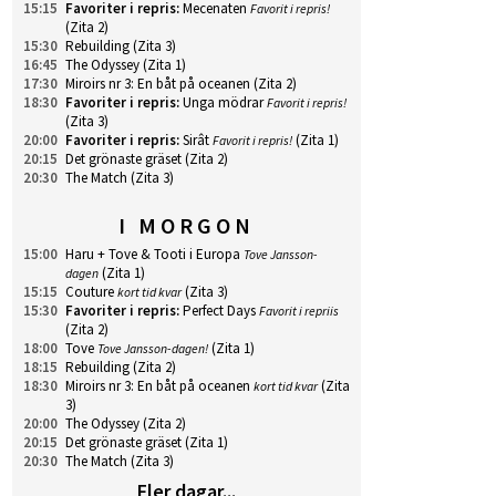
15:15
Favoriter i repris
:
Mecenaten
Favorit i repris!
(Zita 2)
15:30
Rebuilding
(Zita 3)
16:45
The Odyssey
(Zita 1)
17:30
Miroirs nr 3: En båt på oceanen
(Zita 2)
18:30
Favoriter i repris
:
Unga mödrar
Favorit i repris!
(Zita 3)
20:00
Favoriter i repris
:
Sirât
(Zita 1)
Favorit i repris!
20:15
Det grönaste gräset
(Zita 2)
20:30
The Match
(Zita 3)
I MORGON
15:00
Haru + Tove & Tooti i Europa
Tove Jansson-
(Zita 1)
dagen
15:15
Couture
(Zita 3)
kort tid kvar
15:30
Favoriter i repris
:
Perfect Days
Favorit i repriis
(Zita 2)
18:00
Tove
(Zita 1)
Tove Jansson-dagen!
18:15
Rebuilding
(Zita 2)
18:30
Miroirs nr 3: En båt på oceanen
(Zita
kort tid kvar
3)
20:00
The Odyssey
(Zita 2)
20:15
Det grönaste gräset
(Zita 1)
20:30
The Match
(Zita 3)
Fler dagar...