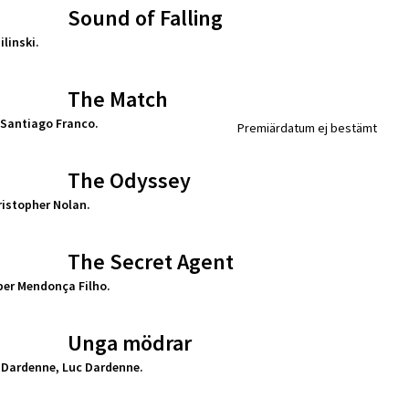
Sound of Falling
linski.
The Match
 Santiago Franco.
Premiärdatum ej bestämt
The Odyssey
ristopher Nolan.
The Secret Agent
eber Mendonça Filho.
Unga mödrar
 Dardenne, Luc Dardenne.