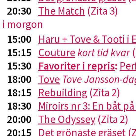
20:30
The Match
(Zita 3)
i morgon
15:00
Haru + Tove & Tooti i
15:15
Couture
kort tid kvar
(
15:30
Favoriter i repris
:
Per
18:00
Tove
Tove Jansson-da
18:15
Rebuilding
(Zita 2)
18:30
Miroirs nr 3: En båt p
20:00
The Odyssey
(Zita 2)
20:15
Det grönaste gräset
(Z