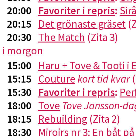
20:00
Favoriter i repris
:
Sirâ
20:15
Det grönaste gräset
(Z
20:30
The Match
(Zita 3)
i morgon
15:00
Haru + Tove & Tooti i
15:15
Couture
kort tid kvar
(
15:30
Favoriter i repris
:
Per
18:00
Tove
Tove Jansson-da
18:15
Rebuilding
(Zita 2)
18:30
Miroirs nr 3: En båt p