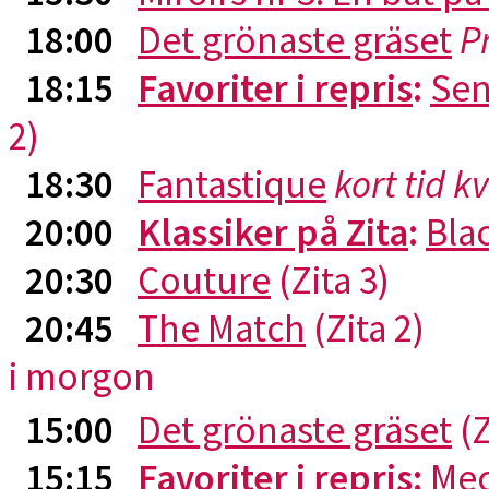
18:00
Det grönaste gräset
P
18:15
Favoriter i repris
:
Sen
2)
18:30
Fantastique
kort tid k
20:00
Klassiker på Zita
:
Blac
20:30
Couture
(Zita 3)
20:45
The Match
(Zita 2)
i morgon
15:00
Det grönaste gräset
(Z
15:15
Favoriter i repris
:
Me