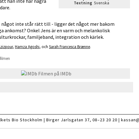
 att han inte har några
Textning
Svenska
idare.
 något inte står rätt till - ligger det något mer bakom
iga ankomst? Onkel Jens är en varm och melankolisk
urkrockar, familjeband, integration och kärlek.
zizpour
,
Hamza Agoshi
, och
Sarah Francesca Brænne
.
filmen
Filmen på IMDb
lkets Bio Stockholm |
Birger Jarlsgatan 37
, 08–23 20 20 |
kassan@