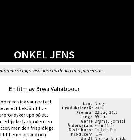
ONKEL JENS
varande är inga visningar av denna film planerade.
En film av Brwa Vahabpour
op med sina vänner i ett
Land
Norge
 lever ett bekvämt liv -
Produktionsår
2025
Premiär
22 aug 2025
farbror dyker upp på ett
Längd
99 min
m erbjuder farbrodern en
Genre
Drama, komedi
Åldersgräns
Från 11 år
ätter, men den frispråkige
Distributör
Folkets Bio
nabbt hemmastadd och
Producent
...🔍
Språk
Norska, kurdiska