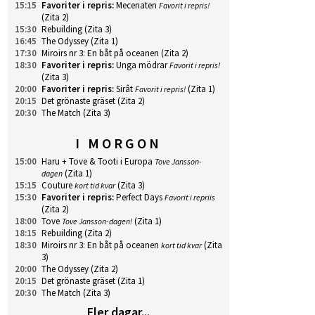
15:15
Favoriter i repris
:
Mecenaten
Favorit i repris!
(Zita 2)
15:30
Rebuilding
(Zita 3)
16:45
The Odyssey
(Zita 1)
17:30
Miroirs nr 3: En båt på oceanen
(Zita 2)
18:30
Favoriter i repris
:
Unga mödrar
Favorit i repris!
(Zita 3)
20:00
Favoriter i repris
:
Sirât
(Zita 1)
Favorit i repris!
20:15
Det grönaste gräset
(Zita 2)
20:30
The Match
(Zita 3)
I MORGON
15:00
Haru + Tove & Tooti i Europa
Tove Jansson-
(Zita 1)
dagen
15:15
Couture
(Zita 3)
kort tid kvar
15:30
Favoriter i repris
:
Perfect Days
Favorit i repriis
(Zita 2)
18:00
Tove
(Zita 1)
Tove Jansson-dagen!
18:15
Rebuilding
(Zita 2)
18:30
Miroirs nr 3: En båt på oceanen
(Zita
kort tid kvar
3)
20:00
The Odyssey
(Zita 2)
20:15
Det grönaste gräset
(Zita 1)
20:30
The Match
(Zita 3)
Fler dagar...