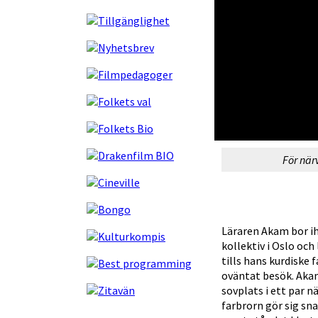
För när
Läraren Akam bor ih
kollektiv i Oslo och
tills hans kurdiske 
oväntat besök. Aka
sovplats i ett par n
farbrorn gör sig s