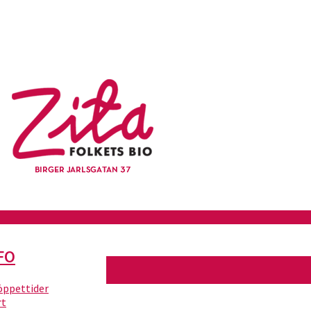
FO
 öppettider
rt