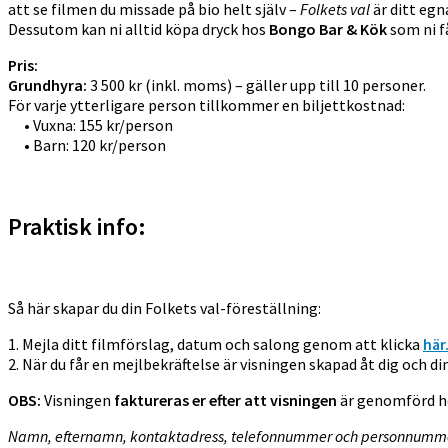
att se filmen du missade på bio helt själv –
Folkets val
är ditt eg
Dessutom kan ni alltid köpa dryck hos
Bongo Bar & Kök
som ni få
Pris:
Grundhyra:
3 500 kr (inkl. moms) – gäller upp till 10 personer.
För varje ytterligare person tillkommer en biljettkostnad:
• Vuxna: 155 kr/person
• Barn: 120 kr/person
Praktisk info:
Så här skapar du din
Folkets
val-föreställning:
1. Mejla ditt filmförslag, datum och salong genom att klicka
här
2. När du får en mejlbekräftelse är visningen skapad åt dig och di
OBS:
Visningen
faktureras er efter att visningen
är genomförd hos
Namn, efternamn, kontaktadress, telefonnummer och personnummer ell