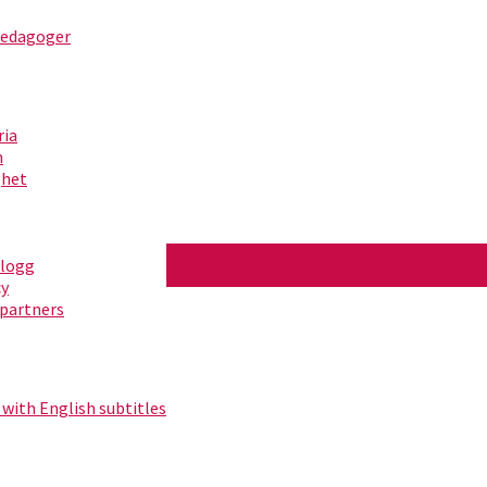
pedagoger
ria
m
ghet
blogg
cy
partners
 with English subtitles
ita 1)