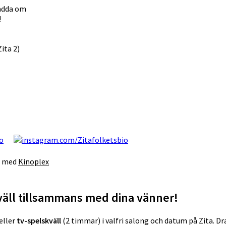
ladda om
!
ita 2)
s med
Kinoplex
kväll tillsammans med dina vänner!
eller
tv-spelskväll
(2 timmar) i valfri salong och datum på Zita. D