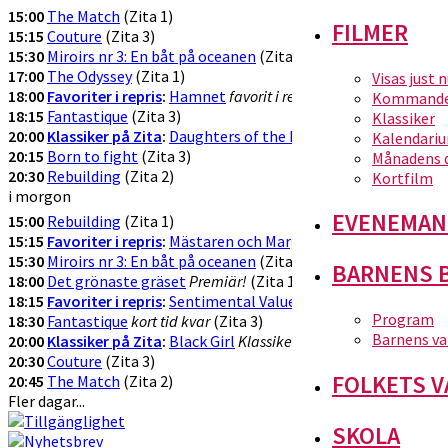
15:00
The Match
(Zita 1)
FILMER
15:15
Couture
(Zita 3)
15:30
Miroirs nr 3: En båt på oceanen
(Zita 2)
17:00
The Odyssey
(Zita 1)
Visas just 
18:00
Favoriter i repris
:
Hamnet
favorit i repris!
(Zita 2)
Kommande 
18:15
Fantastique
(Zita 3)
Klassiker
20:00
Klassiker på Zita
:
Daughters of the Dust
Klassikervisning!
(Z
Kalendari
20:15
Born to fight
(Zita 3)
Månadens 
20:30
Rebuilding
(Zita 2)
Kortfilm
i morgon
EVENEMAN
15:00
Rebuilding
(Zita 1)
15:15
Favoriter i repris
:
Mästaren och Margarita
Favorit i repris!
(Z
15:30
Miroirs nr 3: En båt på oceanen
(Zita 3)
BARNENS 
18:00
Det grönaste gräset
Premiär!
(Zita 1)
18:15
Favoriter i repris
:
Sentimental Value
Favorit i repris
(Zita 2)
Program
18:30
Fantastique
kort tid kvar
(Zita 3)
Barnens va
20:00
Klassiker på Zita
:
Black Girl
Klassikervisning!
(Zita 1)
20:30
Couture
(Zita 3)
FOLKETS V
20:45
The Match
(Zita 2)
Fler dagar...
SKOLA