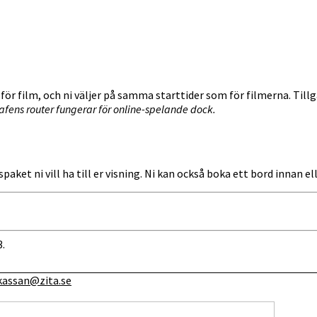
ör film, och ni väljer på samma starttider som för filmerna. Till
afens router fungerar för online-spelande dock.
spaket ni vill ha till er visning. Ni kan också boka ett bord innan e
3.
kassan@zita.se