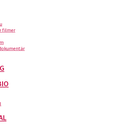
nu
filmer
ita 1)
um
dokumentär
G
ita 2)
BIO
l
AL