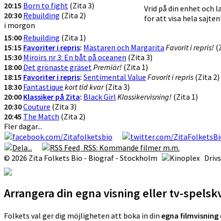
20:15
Born to fight
(Zita 3)
Vrid på din enhet och 
20:30
Rebuilding
(Zita 2)
för att visa hela sajten
i morgon
15:00
Rebuilding
(Zita 1)
15:15
Favoriter i repris
:
Mästaren och Margarita
Favorit i repris!
(Z
15:30
Miroirs nr 3: En båt på oceanen
(Zita 3)
18:00
Det grönaste gräset
Premiär!
(Zita 1)
18:15
Favoriter i repris
:
Sentimental Value
Favorit i repris
(Zita 2)
18:30
Fantastique
kort tid kvar
(Zita 3)
20:00
Klassiker på Zita
:
Black Girl
Klassikervisning!
(Zita 1)
20:30
Couture
(Zita 3)
20:45
The Match
(Zita 2)
Fler dagar...
RSS: Kommande filmer m.m.
© 2026 Zita Folkets Bio - Biograf - Stockholm
Driv
Arrangera din egna visning eller tv-spels
Folkets val ger dig möjligheten att boka in din
egna filmvisning