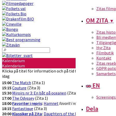
Zitas film
OM ZITA
▼
Zitas histo
Bli medle
Tillgängli
Hyr Zita
Filmbutik
Kontakt
Kalendarium
Zitas rese
Kalendarium
GDPR poli
Klicka på titel för information och på tid för att köpa biljetter
Samarbets
idag
15:00
The Match
(Zita 1)
EN
15:15
Couture
(Zita 3)
15:30
Miroirs nr 3: En båt på oceanen
(Zita 2)
Screenings
17:00
The Odyssey
(Zita 1)
18:00
Favoriter i repris
:
Hamnet
favorit i repris!
(Zita 2)
Dela
18:15
Fantastique
(Zita 3)
20:00
Klassiker på Zita
:
Daughters of the Dust
Klassikervisning!
(Z