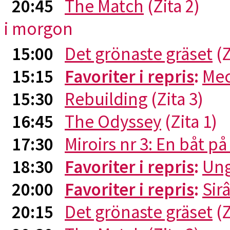
20:45
The Match
(Zita 2)
i morgon
15:00
Det grönaste gräset
(Z
15:15
Favoriter i repris
:
Me
15:30
Rebuilding
(Zita 3)
16:45
The Odyssey
(Zita 1)
17:30
Miroirs nr 3: En båt p
18:30
Favoriter i repris
:
Ung
20:00
Favoriter i repris
:
Sirâ
20:15
Det grönaste gräset
(Z