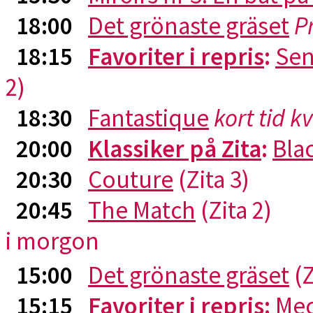
18:00
Det grönaste gräset
P
18:15
Favoriter i repris
:
Sen
2)
18:30
Fantastique
kort tid k
20:00
Klassiker på Zita
:
Blac
20:30
Couture
(Zita 3)
20:45
The Match
(Zita 2)
i morgon
15:00
Det grönaste gräset
(Z
15:15
Favoriter i repris
:
Me