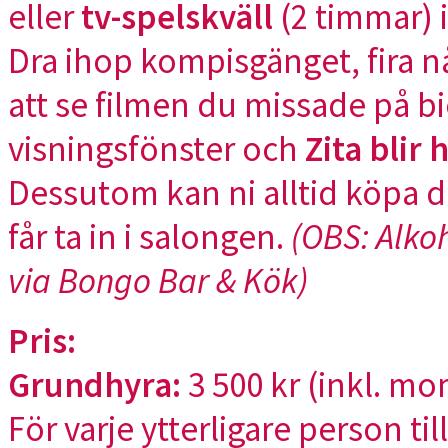
eller
tv-spelskväll
(2 timmar) i
Dra ihop kompisgänget, fira n
att se filmen du missade på bi
visningsfönster och
Zita blir
Dessutom kan ni alltid köpa 
får ta in i salongen.
(OBS: Alkoh
via Bongo Bar & Kök)
Pris:
Grundhyra:
3 500 kr (inkl. mom
För varje ytterligare person t