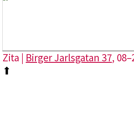
Zita |
Birger Jarlsgatan 37
, 08–
⬆︎