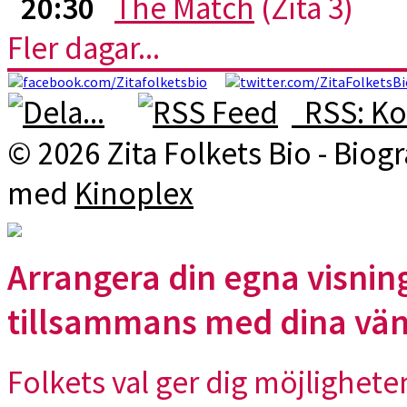
20:30
The Match
(Zita 3)
Fler dagar...
RSS: Ko
© 2026 Zita Folkets Bio - Bio
med
Kinoplex
Arrangera din egna visning
tillsammans med dina vä
Folkets val ger dig möjlighete