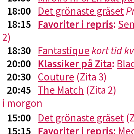
18:00
Det grönaste gräset
P
18:15
Favoriter i repris
:
Sen
2)
18:30
Fantastique
kort tid k
20:00
Klassiker på Zita
:
Blac
20:30
Couture
(Zita 3)
20:45
The Match
(Zita 2)
i morgon
15:00
Det grönaste gräset
(Z
15:15
Favoriter i repris
:
Me