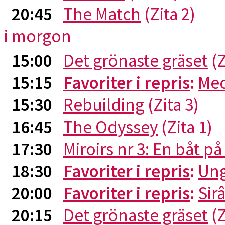
20:45
The Match
(Zita 2)
i morgon
15:00
Det grönaste gräset
(Z
15:15
Favoriter i repris
:
Me
15:30
Rebuilding
(Zita 3)
16:45
The Odyssey
(Zita 1)
17:30
Miroirs nr 3: En båt p
18:30
Favoriter i repris
:
Ung
20:00
Favoriter i repris
:
Sirâ
20:15
Det grönaste gräset
(Z