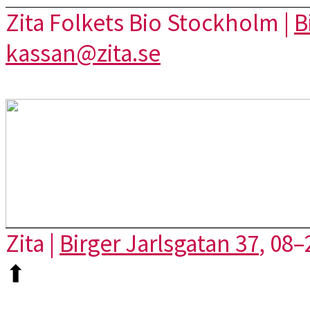
Zita Folkets Bio Stockholm |
B
kassan@zita.se
Zita |
Birger Jarlsgatan 37
, 08–
⬆︎