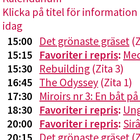
Klicka på titel för information 
idag
15:00
Det grönaste gräset
(Z
15:15
Favoriter i repris
:
Me
15:30
Rebuilding
(Zita 3)
16:45
The Odyssey
(Zita 1)
17:30
Miroirs nr 3: En båt p
18:30
Favoriter i repris
:
Ung
20:00
Favoriter i repris
:
Sirâ
20:15
Det grönaste gräset
(Z