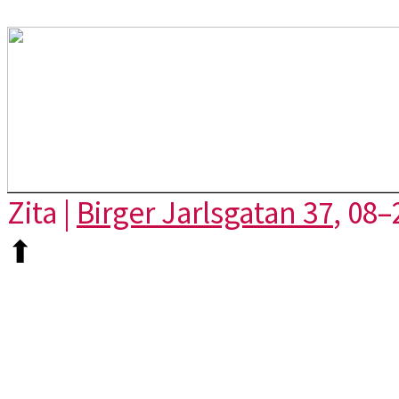
Zita |
Birger Jarlsgatan 37
, 08–
⬆︎