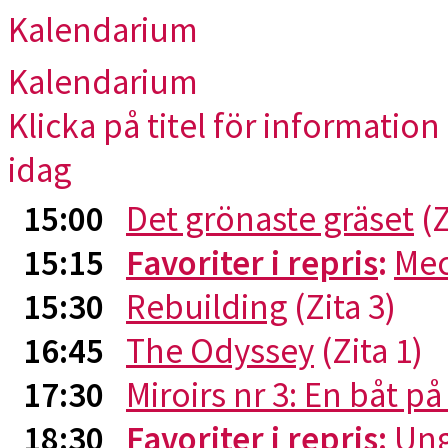
Kalendarium
Kalendarium
Klicka på titel för information 
idag
15:00
Det grönaste gräset
(Z
15:15
Favoriter i repris
:
Me
15:30
Rebuilding
(Zita 3)
16:45
The Odyssey
(Zita 1)
17:30
Miroirs nr 3: En båt p
18:30
Favoriter i repris
:
Ung