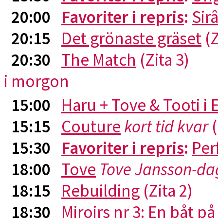
20:00
Favoriter i repris
:
Sirâ
20:15
Det grönaste gräset
(Z
20:30
The Match
(Zita 3)
i morgon
15:00
Haru + Tove & Tooti i
15:15
Couture
kort tid kvar
(
15:30
Favoriter i repris
:
Per
18:00
Tove
Tove Jansson-da
18:15
Rebuilding
(Zita 2)
18:30
Miroirs nr 3: En båt p