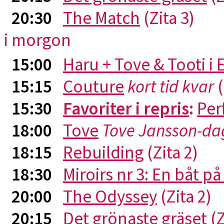
20:30
The Match
(Zita 3)
i morgon
15:00
Haru + Tove & Tooti i
15:15
Couture
kort tid kvar
(
15:30
Favoriter i repris
:
Per
18:00
Tove
Tove Jansson-da
18:15
Rebuilding
(Zita 2)
18:30
Miroirs nr 3: En båt p
20:00
The Odyssey
(Zita 2)
20:15
Det grönaste gräset
(Z