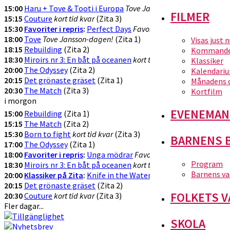
15:00
Haru + Tove & Tooti i Europa
Tove Jansson-dagen
(Zita 1)
FILMER
15:15
Couture
kort tid kvar
(Zita 3)
15:30
Favoriter i repris
:
Perfect Days
Favorit i repriis
(Zita 2)
18:00
Tove
Tove Jansson-dagen!
(Zita 1)
Visas just 
18:15
Rebuilding
(Zita 2)
Kommande 
18:30
Miroirs nr 3: En båt på oceanen
kort tid kvar
(Zita 3)
Klassiker
20:00
The Odyssey
(Zita 2)
Kalendari
20:15
Det grönaste gräset
(Zita 1)
Månadens 
20:30
The Match
(Zita 3)
Kortfilm
i morgon
EVENEMAN
15:00
Rebuilding
(Zita 1)
15:15
The Match
(Zita 2)
15:30
Born to fight
kort tid kvar
(Zita 3)
BARNENS 
17:00
The Odyssey
(Zita 1)
18:00
Favoriter i repris
:
Unga mödrar
Favorit i repris
(Zita 2)
Program
18:30
Miroirs nr 3: En båt på oceanen
kort tid kvar
(Zita 3)
Barnens va
20:00
Klassiker på Zita
:
Knife in the Water
Klassiker
(Zita 1)
20:15
Det grönaste gräset
(Zita 2)
FOLKETS V
20:30
Couture
kort tid kvar
(Zita 3)
Fler dagar...
SKOLA