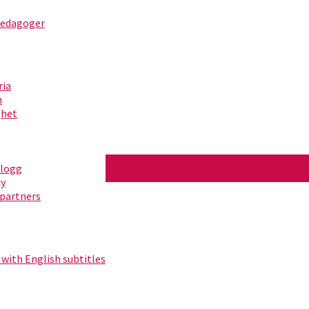
pedagoger
ria
m
ghet
blogg
cy
partners
 with English subtitles