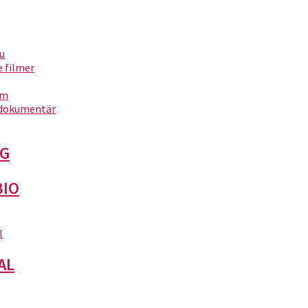
nu
filmer
um
dokumentär
G
BIO
l
AL