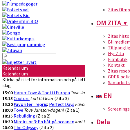
Zitas film
OM ZITA
▼
Zitas histo
Bli medle
Tillgängli
Hyr Zita
Filmbutik
Kontakt
Kalendarium
Zitas rese
Kalendarium
GDPR poli
Klicka på titel för information och på tid för att köpa biljetter
Samarbets
idag
15:00
Haru + Tove & Tooti i Europa
Tove Jansson-dagen
(Zita 1)
EN
15:15
Couture
kort tid kvar
(Zita 3)
15:30
Favoriter i repris
:
Perfect Days
Favorit i repriis
(Zita 2)
Screenings
18:00
Tove
Tove Jansson-dagen!
(Zita 1)
18:15
Rebuilding
(Zita 2)
Dela
18:30
Miroirs nr 3: En båt på oceanen
kort tid kvar
(Zita 3)
20:00
The Odyssey
(Zita 2)