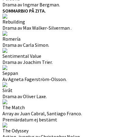
Drama av Ingmar Bergman.
SOMMARBIO PÅ ZITA.
Rebuilding
Drama av Max Walker-Silverman .
Romería
Drama av Carla Simon.
Sentimental Value
Drama av Joachim Trier.
Seppan
Av Agneta Fagerström-Olsson.
Sirât
Drama av Oliver Laxe.
The Match
Array av Juan Cabral, Santiago Franco.
Premiärdatum ej bestämt
The Odyssey
Action, äventyr av Christopher Nolan.