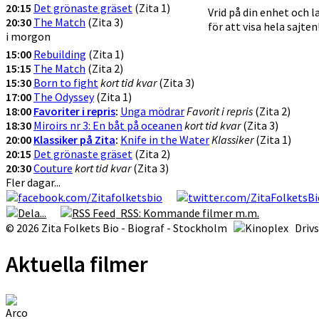
20:15
Det grönaste gräset
(Zita 1)
Vrid på din enhet och 
20:30
The Match
(Zita 3)
för att visa hela sajten
i morgon
15:00
Rebuilding
(Zita 1)
15:15
The Match
(Zita 2)
15:30
Born to fight
kort tid kvar
(Zita 3)
17:00
The Odyssey
(Zita 1)
18:00
Favoriter i repris
:
Unga mödrar
Favorit i repris
(Zita 2)
18:30
Miroirs nr 3: En båt på oceanen
kort tid kvar
(Zita 3)
20:00
Klassiker på Zita
:
Knife in the Water
Klassiker
(Zita 1)
20:15
Det grönaste gräset
(Zita 2)
20:30
Couture
kort tid kvar
(Zita 3)
Fler dagar...
RSS: Kommande filmer m.m.
© 2026 Zita Folkets Bio - Biograf - Stockholm
Driv
Aktuella filmer
Arco