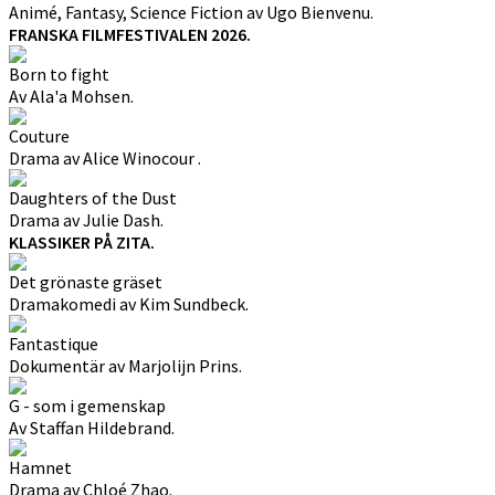
Animé, Fantasy, Science Fiction av Ugo Bienvenu.
FRANSKA FILMFESTIVALEN 2026.
Born to fight
Av Ala'a Mohsen.
Couture
Drama av Alice Winocour .
Daughters of the Dust
Drama av Julie Dash.
KLASSIKER PÅ ZITA.
Det grönaste gräset
Dramakomedi av Kim Sundbeck.
Fantastique
Dokumentär av Marjolijn Prins.
G - som i gemenskap
Av Staffan Hildebrand.
Hamnet
Drama av Chloé Zhao.