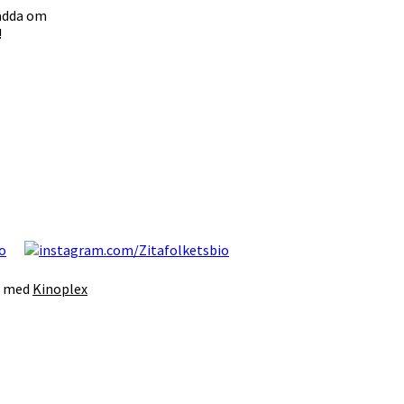
ladda om
!
s med
Kinoplex