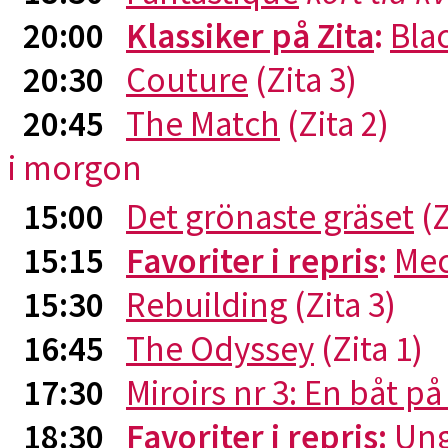
20:00
Klassiker på Zita
:
Blac
20:30
Couture
(Zita 3)
20:45
The Match
(Zita 2)
i morgon
15:00
Det grönaste gräset
(Z
15:15
Favoriter i repris
:
Me
15:30
Rebuilding
(Zita 3)
16:45
The Odyssey
(Zita 1)
17:30
Miroirs nr 3: En båt p
18:30
Favoriter i repris
:
Ung