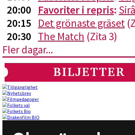
20:00
Favoriter i repris
:
Sirâ
20:15
Det grönaste gräset
(Z
20:30
The Match
(Zita 3)
Fler dagar...