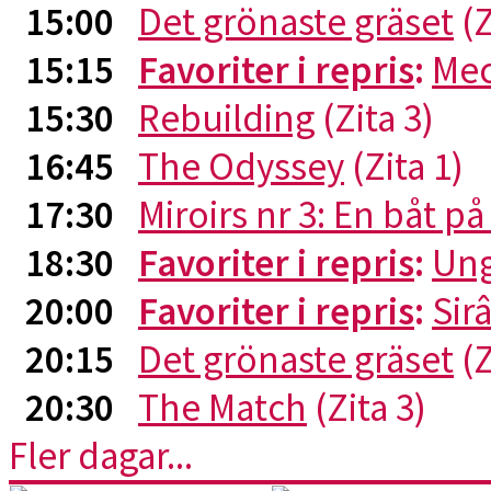
15:00
Det grönaste gräset
(Z
15:15
Favoriter i repris
:
Me
15:30
Rebuilding
(Zita 3)
16:45
The Odyssey
(Zita 1)
17:30
Miroirs nr 3: En båt p
18:30
Favoriter i repris
:
Ung
20:00
Favoriter i repris
:
Sirâ
20:15
Det grönaste gräset
(Z
20:30
The Match
(Zita 3)
Fler dagar...