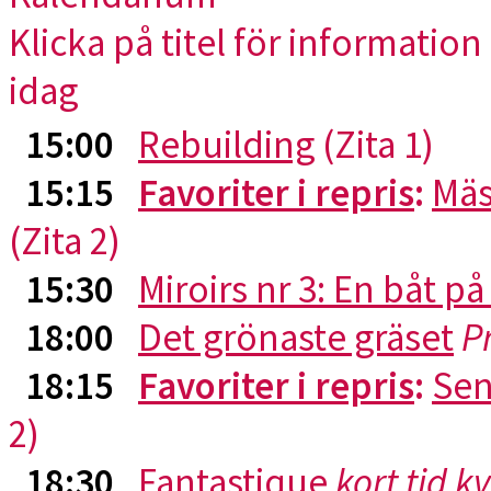
Klicka på titel för information 
idag
15:00
Rebuilding
(Zita 1)
15:15
Favoriter i repris
:
Mäs
(Zita 2)
15:30
Miroirs nr 3: En båt p
18:00
Det grönaste gräset
P
18:15
Favoriter i repris
:
Sen
2)
18:30
Fantastique
kort tid k