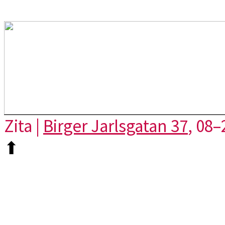
Zita |
Birger Jarlsgatan 37
, 08–
⬆︎