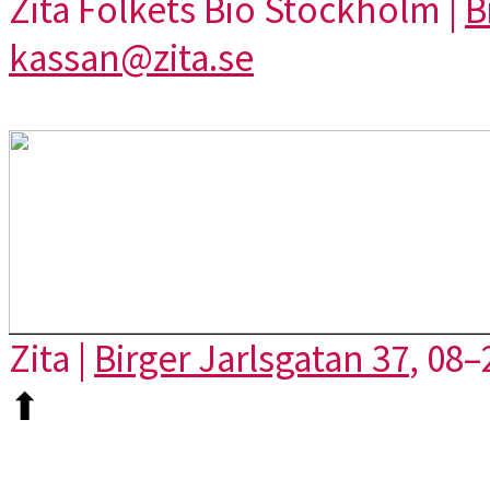
Zita Folkets Bio Stockholm |
B
kassan@zita.se
Zita |
Birger Jarlsgatan 37
, 08–
⬆︎