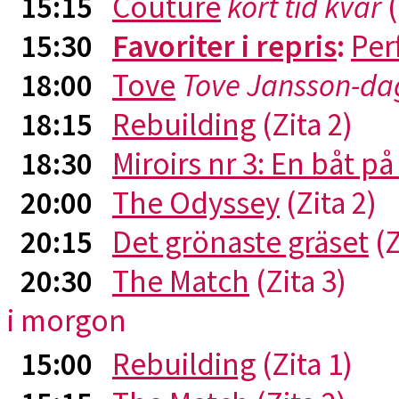
15:15
Couture
kort tid kvar
(
15:30
Favoriter i repris
:
Per
18:00
Tove
Tove Jansson-da
18:15
Rebuilding
(Zita 2)
18:30
Miroirs nr 3: En båt p
20:00
The Odyssey
(Zita 2)
20:15
Det grönaste gräset
(Z
20:30
The Match
(Zita 3)
i morgon
15:00
Rebuilding
(Zita 1)