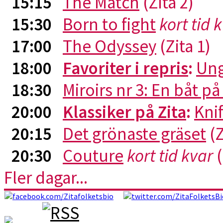
15:15
The Match
(Zita 2)
15:30
Born to fight
kort tid 
17:00
The Odyssey
(Zita 1)
18:00
Favoriter i repris
:
Ung
18:30
Miroirs nr 3: En båt p
20:00
Klassiker på Zita
:
Kni
20:15
Det grönaste gräset
(Z
20:30
Couture
kort tid kvar
(
Fler dagar...