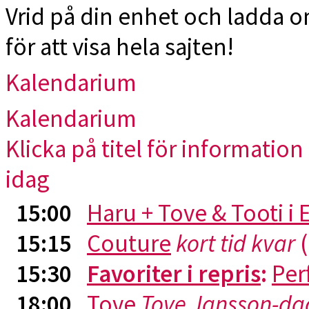
Vrid på din enhet och ladda 
för att visa hela sajten!
Kalendarium
Kalendarium
Klicka på titel för information 
idag
15:00
Haru + Tove & Tooti i
15:15
Couture
kort tid kvar
(
15:30
Favoriter i repris
:
Per
18:00
Tove
Tove Jansson-da