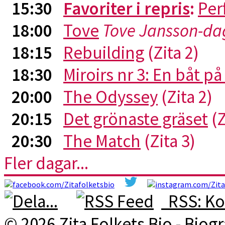
15:30
Favoriter i repris
:
Per
18:00
Tove
Tove Jansson-da
18:15
Rebuilding
(Zita 2)
18:30
Miroirs nr 3: En båt p
20:00
The Odyssey
(Zita 2)
20:15
Det grönaste gräset
(Z
20:30
The Match
(Zita 3)
Fler dagar...
RSS: Ko
© 2026 Zita Folkets Bio - Bio