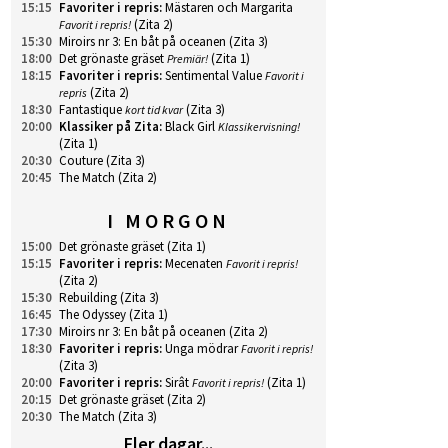
15:15
Favoriter i repris
:
Mästaren och Margarita
(Zita 2)
Favorit i repris!
15:30
Miroirs nr 3: En båt på oceanen
(Zita 3)
18:00
Det grönaste gräset
(Zita 1)
Premiär!
18:15
Favoriter i repris
:
Sentimental Value
Favorit i
(Zita 2)
repris
18:30
Fantastique
(Zita 3)
kort tid kvar
20:00
Klassiker på Zita
:
Black Girl
Klassikervisning!
(Zita 1)
20:30
Couture
(Zita 3)
20:45
The Match
(Zita 2)
I MORGON
15:00
Det grönaste gräset
(Zita 1)
15:15
Favoriter i repris
:
Mecenaten
Favorit i repris!
(Zita 2)
15:30
Rebuilding
(Zita 3)
16:45
The Odyssey
(Zita 1)
17:30
Miroirs nr 3: En båt på oceanen
(Zita 2)
18:30
Favoriter i repris
:
Unga mödrar
Favorit i repris!
(Zita 3)
20:00
Favoriter i repris
:
Sirât
(Zita 1)
Favorit i repris!
20:15
Det grönaste gräset
(Zita 2)
20:30
The Match
(Zita 3)
Fler dagar...