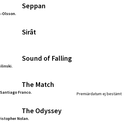
Seppan
m-Olsson.
Sirât
Sound of Falling
linski.
The Match
 Santiago Franco.
Premiärdatum ej bestämt
The Odyssey
ristopher Nolan.