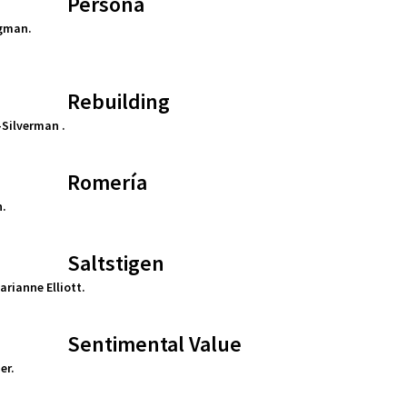
Persona
gman.
Rebuilding
Silverman .
Romería
n.
Saltstigen
rianne Elliott.
Sentimental Value
er.