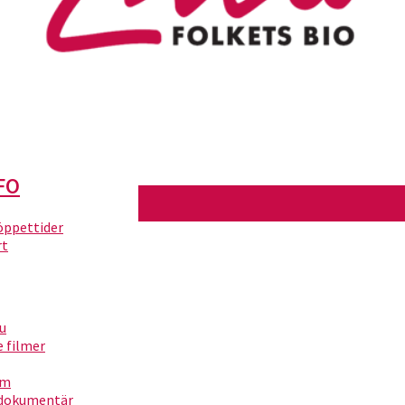
FO
 öppettider
rt
nu
filmer
um
dokumentär