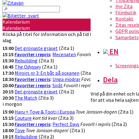
Hyr Zita
Filmbutik
Kontakt
Kalendarium
Zitas rese
Kalendarium
GDPR poli
Klicka på titel för information och på tid för att köpa biljetter
Samarbets
idag
15:00
Det grönaste gräset
(Zita 1)
EN
15:15
Favoriter i repris
:
Mecenaten
Favorit i repris!
(Zita 2)
15:30
Rebuilding
(Zita 3)
Screenings
16:45
The Odyssey
(Zita 1)
17:30
Miroirs nr 3: En båt på oceanen
(Zita 2)
Dela
18:30
Favoriter i repris
:
Unga mödrar
Favorit i repris!
(Zita 3)
20:00
Favoriter i repris
:
Sirât
Favorit i repris!
(Zita 1)
20:15
Det grönaste gräset
(Zita 2)
Vrid på din enhet och 
20:30
The Match
(Zita 3)
för att visa hela sajten
i morgon
15:00
Haru + Tove & Tooti i Europa
Tove Jansson-dagen
(Zita 1)
15:15
Couture
kort tid kvar
(Zita 3)
15:30
Favoriter i repris
:
Perfect Days
Favorit i repriis
(Zita 2)
18:00
Tove
Tove Jansson-dagen!
(Zita 1)
18:15
Rebuilding
(Zita 2)