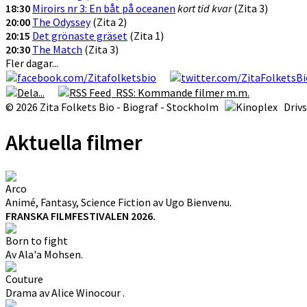
18:30
Miroirs nr 3: En båt på oceanen
kort tid kvar
(Zita 3)
20:00
The Odyssey
(Zita 2)
20:15
Det grönaste gräset
(Zita 1)
20:30
The Match
(Zita 3)
Fler dagar...
RSS: Kommande filmer m.m.
© 2026 Zita Folkets Bio - Biograf - Stockholm
Driv
Aktuella filmer
Arco
Animé, Fantasy, Science Fiction av Ugo Bienvenu.
FRANSKA FILMFESTIVALEN 2026.
Born to fight
Av Ala'a Mohsen.
Couture
Drama av Alice Winocour .