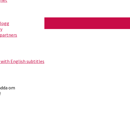
blogg
cy
partners
 with English subtitles
ladda om
!