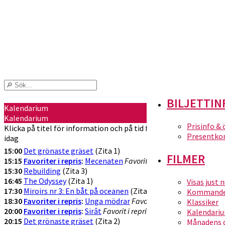
BILJETTIN
Kalendarium
Kalendarium
Prisinfo &
Klicka på titel för information och på tid för att köpa biljetter
Presentko
idag
15:00
Det grönaste gräset
(Zita 1)
FILMER
15:15
Favoriter i repris
:
Mecenaten
Favorit i repris!
(Zita 2)
15:30
Rebuilding
(Zita 3)
16:45
The Odyssey
(Zita 1)
Visas just 
17:30
Miroirs nr 3: En båt på oceanen
(Zita 2)
Kommande 
18:30
Favoriter i repris
:
Unga mödrar
Favorit i repris!
(Zita 3)
Klassiker
20:00
Favoriter i repris
:
Sirât
Favorit i repris!
(Zita 1)
Kalendari
20:15
Det grönaste gräset
(Zita 2)
Månadens 