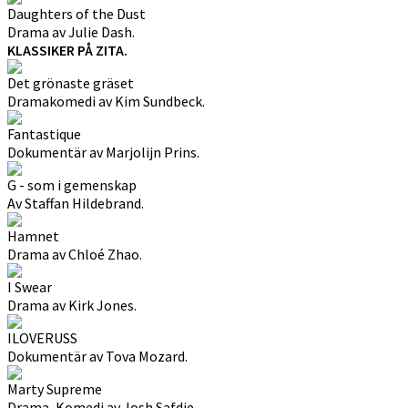
Daughters of the Dust
Drama av Julie Dash.
KLASSIKER PÅ ZITA.
Det grönaste gräset
Dramakomedi av Kim Sundbeck.
Fantastique
Dokumentär av Marjolijn Prins.
G - som i gemenskap
Av Staffan Hildebrand.
Hamnet
Drama av Chloé Zhao.
I Swear
Drama av Kirk Jones.
ILOVERUSS
Dokumentär av Tova Mozard.
Marty Supreme
Drama, Komedi av Josh Safdie.