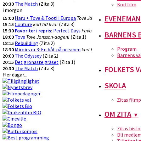
20:30
The Match
(Zita 3)
Kortfilm
i morgon
EVENEMAN
15:00
Haru + Tove & Tooti i Europa
Tove Jansson-dagen
(Zita 1)
15:15
Couture
kort tid kvar
(Zita 3)
15:30
Favoriter i repris
:
Perfect Days
Favorit i repriis
(Zita 2)
BARNENS 
18:00
Tove
Tove Jansson-dagen!
(Zita 1)
18:15
Rebuilding
(Zita 2)
Program
18:30
Miroirs nr 3: En båt på oceanen
kort tid kvar
(Zita 3)
Barnens va
20:00
The Odyssey
(Zita 2)
20:15
Det grönaste gräset
(Zita 1)
FOLKETS V
20:30
The Match
(Zita 3)
Fler dagar...
SKOLA
Zitas film
OM ZITA
▼
Zitas histo
Bli medle
Tillgängli