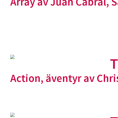
Array av Juan Cabral, 
T
Action, äventyr av Chr