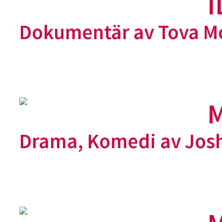
I
Dokumentär av Tova M
M
Drama, Komedi av Josh