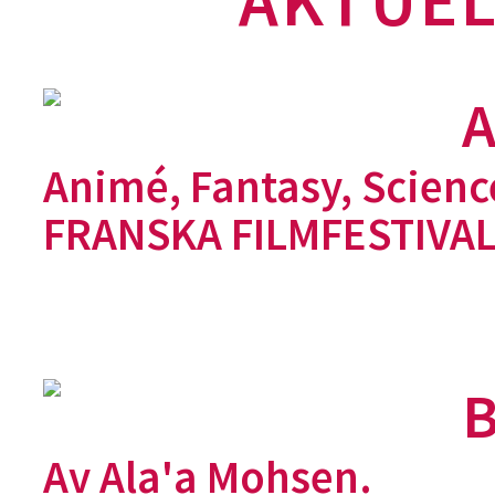
AKTUEL
A
Animé, Fantasy, Scienc
FRANSKA FILMFESTIVAL
B
Av Ala'a Mohsen.