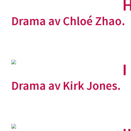
Drama av Chloé Zhao.
I
Drama av Kirk Jones.