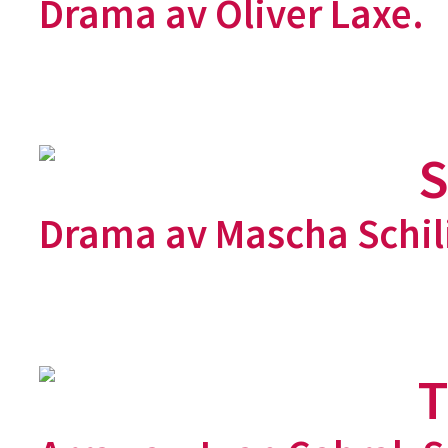
Drama av Oliver Laxe.
S
Drama av Mascha Schil
T