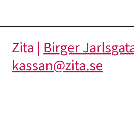
Zita |
Birger Jarlsgat
kassan@zita.se