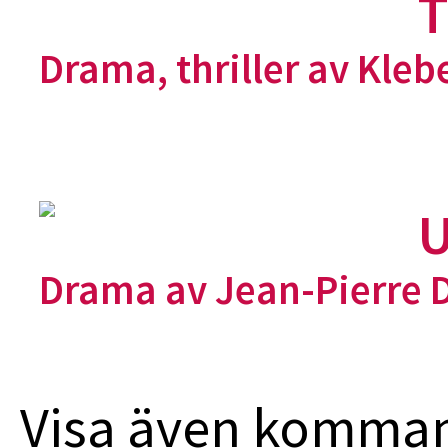
T
Drama, thriller av Kle
U
Drama av Jean-Pierre 
Visa även kommand