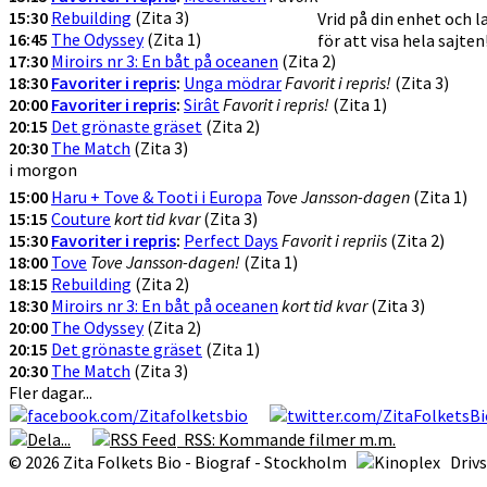
15:30
Rebuilding
(Zita 3)
Vrid på din enhet och 
16:45
The Odyssey
(Zita 1)
för att visa hela sajten
17:30
Miroirs nr 3: En båt på oceanen
(Zita 2)
18:30
Favoriter i repris
:
Unga mödrar
Favorit i repris!
(Zita 3)
20:00
Favoriter i repris
:
Sirât
Favorit i repris!
(Zita 1)
20:15
Det grönaste gräset
(Zita 2)
20:30
The Match
(Zita 3)
i morgon
15:00
Haru + Tove & Tooti i Europa
Tove Jansson-dagen
(Zita 1)
15:15
Couture
kort tid kvar
(Zita 3)
15:30
Favoriter i repris
:
Perfect Days
Favorit i repriis
(Zita 2)
18:00
Tove
Tove Jansson-dagen!
(Zita 1)
18:15
Rebuilding
(Zita 2)
18:30
Miroirs nr 3: En båt på oceanen
kort tid kvar
(Zita 3)
20:00
The Odyssey
(Zita 2)
20:15
Det grönaste gräset
(Zita 1)
20:30
The Match
(Zita 3)
Fler dagar...
RSS: Kommande filmer m.m.
© 2026 Zita Folkets Bio - Biograf - Stockholm
Driv