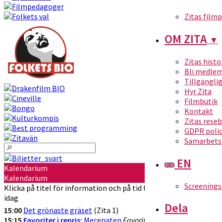
Zitas film
OM ZITA
▼
Zitas histo
Bli medle
Tillgängli
Hyr Zita
Filmbutik
Kontakt
Zitas rese
GDPR poli
Samarbets
EN
Kalendarium
Kalendarium
Screenings
Klicka på titel för information och på tid för att köpa biljetter
idag
Dela
15:00
Det grönaste gräset
(Zita 1)
15:15
Favoriter i repris
:
Mecenaten
Favorit i repris!
(Zita 2)