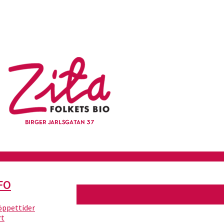
FO
 öppettider
rt