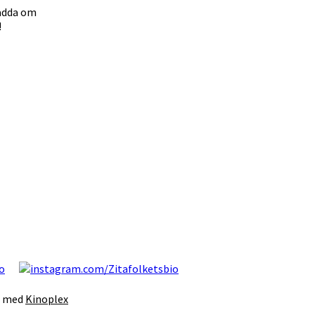
ladda om
!
s med
Kinoplex