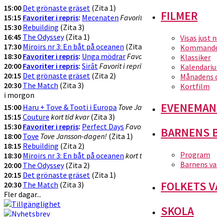
15:00
Det grönaste gräset
(Zita 1)
FILMER
15:15
Favoriter i repris
:
Mecenaten
Favorit i repris!
(Zita 2)
15:30
Rebuilding
(Zita 3)
16:45
The Odyssey
(Zita 1)
Visas just 
17:30
Miroirs nr 3: En båt på oceanen
(Zita 2)
Kommande 
18:30
Favoriter i repris
:
Unga mödrar
Favorit i repris!
(Zita 3)
Klassiker
20:00
Favoriter i repris
:
Sirât
Favorit i repris!
(Zita 1)
Kalendari
20:15
Det grönaste gräset
(Zita 2)
Månadens 
20:30
The Match
(Zita 3)
Kortfilm
i morgon
EVENEMAN
15:00
Haru + Tove & Tooti i Europa
Tove Jansson-dagen
(Zita 1)
15:15
Couture
kort tid kvar
(Zita 3)
15:30
Favoriter i repris
:
Perfect Days
Favorit i repriis
(Zita 2)
BARNENS 
18:00
Tove
Tove Jansson-dagen!
(Zita 1)
18:15
Rebuilding
(Zita 2)
Program
18:30
Miroirs nr 3: En båt på oceanen
kort tid kvar
(Zita 3)
Barnens va
20:00
The Odyssey
(Zita 2)
20:15
Det grönaste gräset
(Zita 1)
FOLKETS V
20:30
The Match
(Zita 3)
Fler dagar...
SKOLA