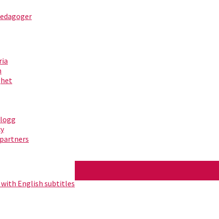
pedagoger
ria
m
ghet
blogg
cy
partners
 with English subtitles