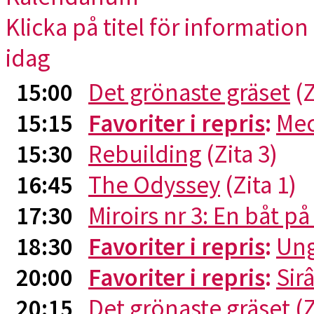
Klicka på titel för information 
idag
15:00
Det grönaste gräset
(Z
15:15
Favoriter i repris
:
Me
15:30
Rebuilding
(Zita 3)
16:45
The Odyssey
(Zita 1)
17:30
Miroirs nr 3: En båt p
18:30
Favoriter i repris
:
Ung
20:00
Favoriter i repris
:
Sirâ
20:15
Det grönaste gräset
(Z