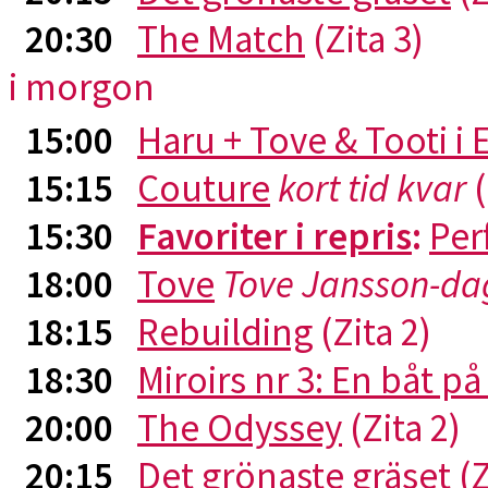
20:30
The Match
(Zita 3)
i morgon
15:00
Haru + Tove & Tooti i
15:15
Couture
kort tid kvar
(
15:30
Favoriter i repris
:
Per
18:00
Tove
Tove Jansson-da
18:15
Rebuilding
(Zita 2)
18:30
Miroirs nr 3: En båt p
20:00
The Odyssey
(Zita 2)
20:15
Det grönaste gräset
(Z