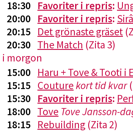
18:30
Favoriter i repris
:
Ung
20:00
Favoriter i repris
:
Sirâ
20:15
Det grönaste gräset
(Z
20:30
The Match
(Zita 3)
i morgon
15:00
Haru + Tove & Tooti i
15:15
Couture
kort tid kvar
(
15:30
Favoriter i repris
:
Per
18:00
Tove
Tove Jansson-da
18:15
Rebuilding
(Zita 2)