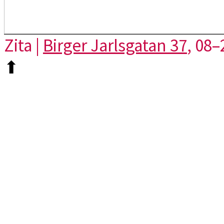
Zita |
Birger Jarlsgatan 37
, 08–
⬆︎