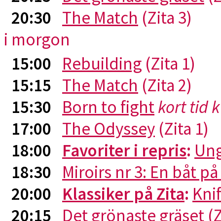
20:30
The Match
(Zita 3)
i morgon
15:00
Rebuilding
(Zita 1)
15:15
The Match
(Zita 2)
15:30
Born to fight
kort tid 
17:00
The Odyssey
(Zita 1)
18:00
Favoriter i repris
:
Ung
18:30
Miroirs nr 3: En båt p
20:00
Klassiker på Zita
:
Kni
20:15
Det grönaste gräset
(Z