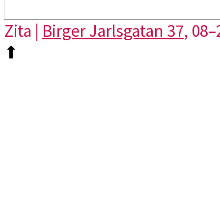
Zita |
Birger Jarlsgatan 37
, 08–
⬆︎