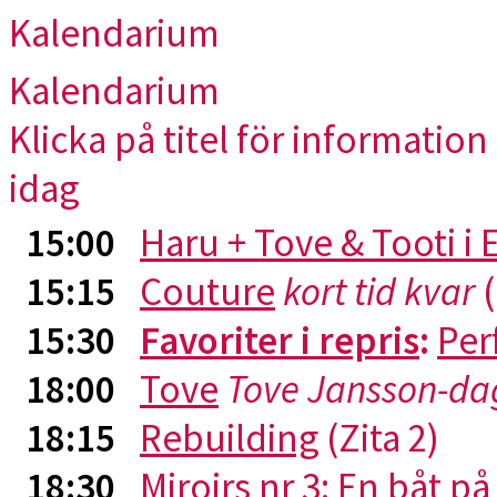
Kalendarium
Kalendarium
Klicka på titel för information 
idag
15:00
Haru + Tove & Tooti i
15:15
Couture
kort tid kvar
(
15:30
Favoriter i repris
:
Per
18:00
Tove
Tove Jansson-da
18:15
Rebuilding
(Zita 2)
18:30
Miroirs nr 3: En båt p