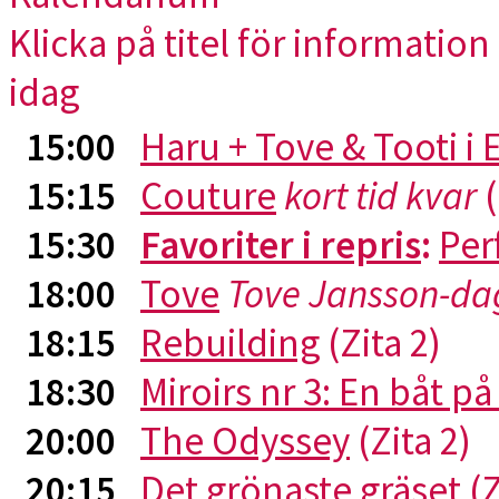
Klicka på titel för information 
idag
15:00
Haru + Tove & Tooti i
15:15
Couture
kort tid kvar
(
15:30
Favoriter i repris
:
Per
18:00
Tove
Tove Jansson-da
18:15
Rebuilding
(Zita 2)
18:30
Miroirs nr 3: En båt p
20:00
The Odyssey
(Zita 2)
20:15
Det grönaste gräset
(Z