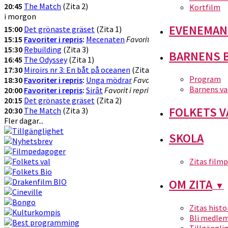
20:45
The Match
(Zita 2)
Kortfilm
i morgon
EVENEMAN
15:00
Det grönaste gräset
(Zita 1)
15:15
Favoriter i repris
:
Mecenaten
Favorit i repris!
(Zita 2)
15:30
Rebuilding
(Zita 3)
BARNENS 
16:45
The Odyssey
(Zita 1)
17:30
Miroirs nr 3: En båt på oceanen
(Zita 2)
Program
18:30
Favoriter i repris
:
Unga mödrar
Favorit i repris!
(Zita 3)
Barnens va
20:00
Favoriter i repris
:
Sirât
Favorit i repris!
(Zita 1)
20:15
Det grönaste gräset
(Zita 2)
FOLKETS V
20:30
The Match
(Zita 3)
Fler dagar...
SKOLA
Zitas film
OM ZITA
▼
Zitas histo
Bli medle
Tillgängli