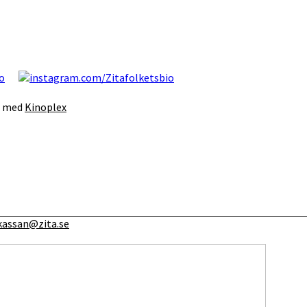
s med
Kinoplex
kassan@zita.se