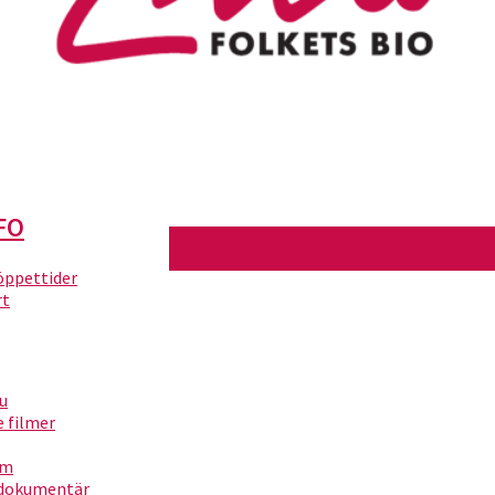
FO
 öppettider
rt
ita 2)
nu
filmer
um
dokumentär