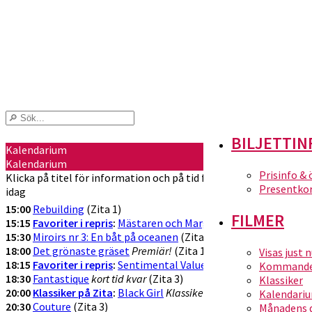
BILJETTIN
Kalendarium
Kalendarium
Prisinfo &
Klicka på titel för information och på tid för att köpa biljetter
Presentko
idag
15:00
Rebuilding
(Zita 1)
FILMER
15:15
Favoriter i repris
:
Mästaren och Margarita
Favorit i repris!
(Z
15:30
Miroirs nr 3: En båt på oceanen
(Zita 3)
18:00
Det grönaste gräset
Premiär!
(Zita 1)
Visas just 
18:15
Favoriter i repris
:
Sentimental Value
Favorit i repris
(Zita 2)
Kommande 
18:30
Fantastique
kort tid kvar
(Zita 3)
Klassiker
20:00
Klassiker på Zita
:
Black Girl
Klassikervisning!
(Zita 1)
Kalendari
20:30
Couture
(Zita 3)
Månadens 