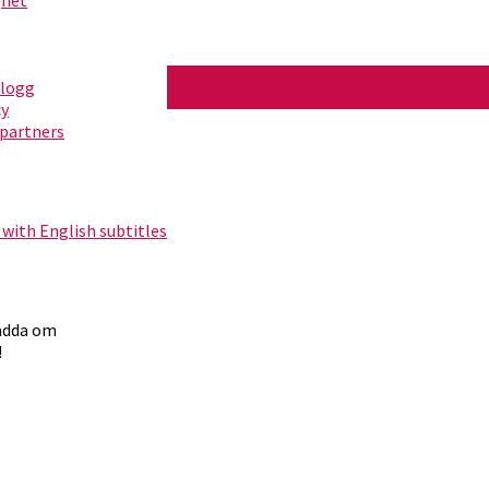
blogg
cy
partners
ita 2)
 with English subtitles
ladda om
!