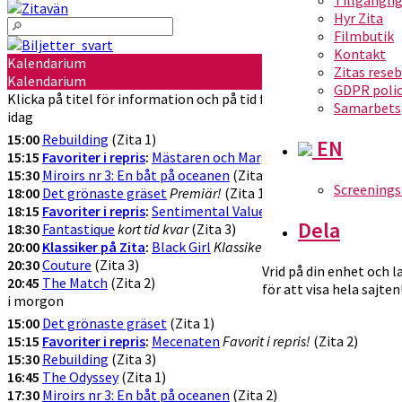
Hyr Zita
Filmbutik
Kontakt
Kalendarium
Zitas rese
Kalendarium
GDPR poli
Klicka på titel för information och på tid för att köpa biljetter
Samarbets
idag
15:00
Rebuilding
(Zita 1)
EN
15:15
Favoriter i repris
:
Mästaren och Margarita
Favorit i repris!
(Z
15:30
Miroirs nr 3: En båt på oceanen
(Zita 3)
Screenings
18:00
Det grönaste gräset
Premiär!
(Zita 1)
18:15
Favoriter i repris
:
Sentimental Value
Favorit i repris
(Zita 2)
Dela
18:30
Fantastique
kort tid kvar
(Zita 3)
20:00
Klassiker på Zita
:
Black Girl
Klassikervisning!
(Zita 1)
20:30
Couture
(Zita 3)
Vrid på din enhet och 
20:45
The Match
(Zita 2)
för att visa hela sajten
i morgon
15:00
Det grönaste gräset
(Zita 1)
15:15
Favoriter i repris
:
Mecenaten
Favorit i repris!
(Zita 2)
15:30
Rebuilding
(Zita 3)
16:45
The Odyssey
(Zita 1)
17:30
Miroirs nr 3: En båt på oceanen
(Zita 2)