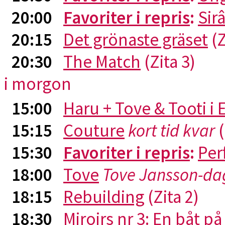
20:00
Favoriter i repris
:
Sirâ
20:15
Det grönaste gräset
(Z
20:30
The Match
(Zita 3)
i morgon
15:00
Haru + Tove & Tooti i
15:15
Couture
kort tid kvar
(
15:30
Favoriter i repris
:
Per
18:00
Tove
Tove Jansson-da
18:15
Rebuilding
(Zita 2)
18:30
Miroirs nr 3: En båt p