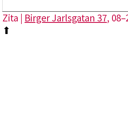
Zita |
Birger Jarlsgatan 37
, 08–
⬆︎