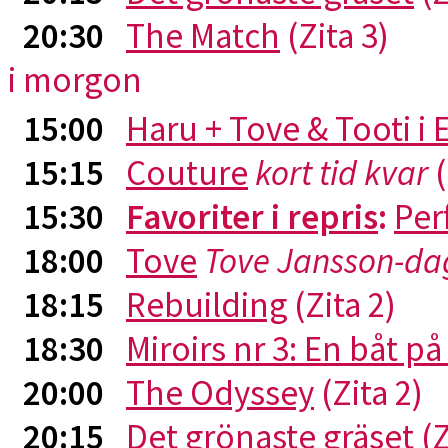
20:30
The Match
(Zita 3)
i morgon
15:00
Haru + Tove & Tooti i
15:15
Couture
kort tid kvar
(
15:30
Favoriter i repris
:
Per
18:00
Tove
Tove Jansson-da
18:15
Rebuilding
(Zita 2)
18:30
Miroirs nr 3: En båt p
20:00
The Odyssey
(Zita 2)
20:15
Det grönaste gräset
(Z