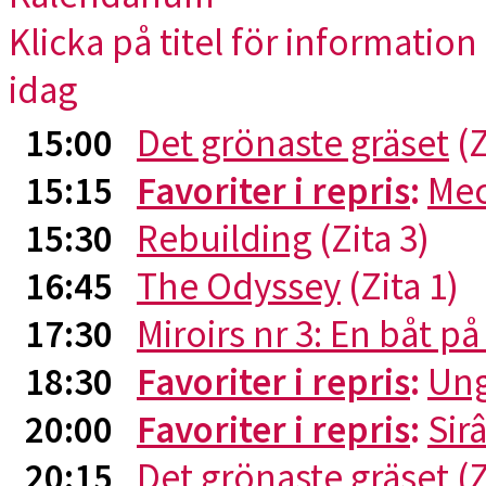
Klicka på titel för information 
idag
15:00
Det grönaste gräset
(Z
15:15
Favoriter i repris
:
Me
15:30
Rebuilding
(Zita 3)
16:45
The Odyssey
(Zita 1)
17:30
Miroirs nr 3: En båt p
18:30
Favoriter i repris
:
Ung
20:00
Favoriter i repris
:
Sirâ
20:15
Det grönaste gräset
(Z