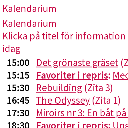
Kalendarium
Kalendarium
Klicka på titel för information 
idag
15:00
Det grönaste gräset
(Z
15:15
Favoriter i repris
:
Me
15:30
Rebuilding
(Zita 3)
16:45
The Odyssey
(Zita 1)
17:30
Miroirs nr 3: En båt p
18:30
Favoriter i repris
:
Ung