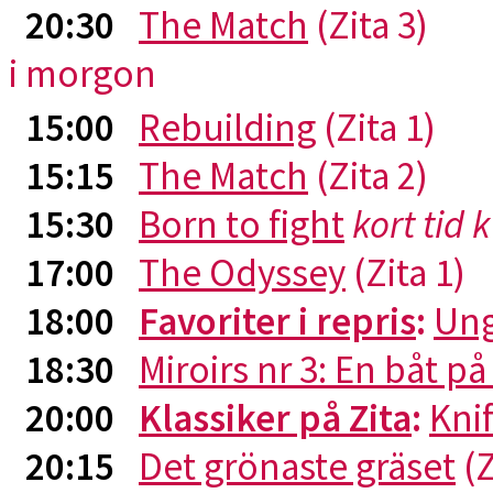
20:30
The Match
(Zita 3)
i morgon
15:00
Rebuilding
(Zita 1)
15:15
The Match
(Zita 2)
15:30
Born to fight
kort tid 
17:00
The Odyssey
(Zita 1)
18:00
Favoriter i repris
:
Ung
18:30
Miroirs nr 3: En båt p
20:00
Klassiker på Zita
:
Kni
20:15
Det grönaste gräset
(Z