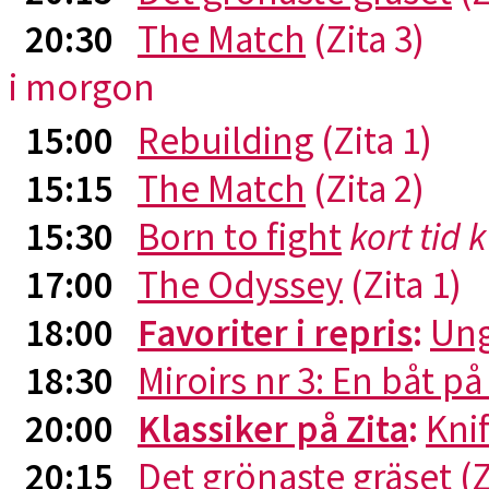
20:30
The Match
(Zita 3)
i morgon
15:00
Rebuilding
(Zita 1)
15:15
The Match
(Zita 2)
15:30
Born to fight
kort tid 
17:00
The Odyssey
(Zita 1)
18:00
Favoriter i repris
:
Ung
18:30
Miroirs nr 3: En båt p
20:00
Klassiker på Zita
:
Kni
20:15
Det grönaste gräset
(Z