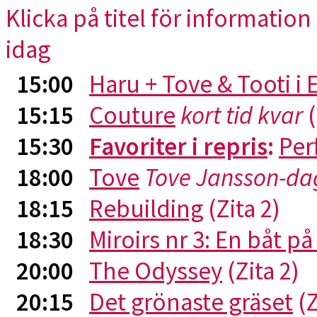
Klicka på titel för information 
idag
15:00
Haru + Tove & Tooti i
15:15
Couture
kort tid kvar
(
15:30
Favoriter i repris
:
Per
18:00
Tove
Tove Jansson-da
18:15
Rebuilding
(Zita 2)
18:30
Miroirs nr 3: En båt p
20:00
The Odyssey
(Zita 2)
20:15
Det grönaste gräset
(Z