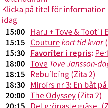
Klicka på titel för information 
idag
15:00
Haru + Tove & Tooti i
15:15
Couture
kort tid kvar
(
15:30
Favoriter i repris
:
Per
18:00
Tove
Tove Jansson-da
18:15
Rebuilding
(Zita 2)
18:30
Miroirs nr 3: En båt p
20:00
The Odyssey
(Zita 2)
20:15
Det grönaste gräset
(Z