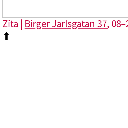
Zita |
Birger Jarlsgatan 37
, 08–
⬆︎